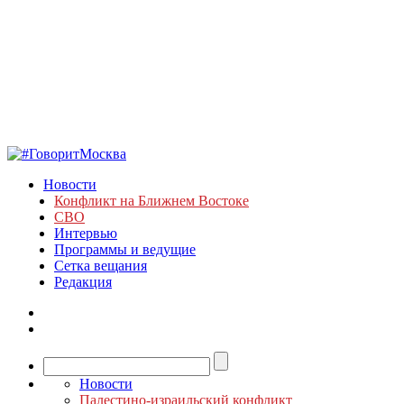
Новости
Конфликт на Ближнем Востоке
СВО
Интервью
Программы и ведущие
Сетка вещания
Редакция
Новости
Палестино-израильский конфликт