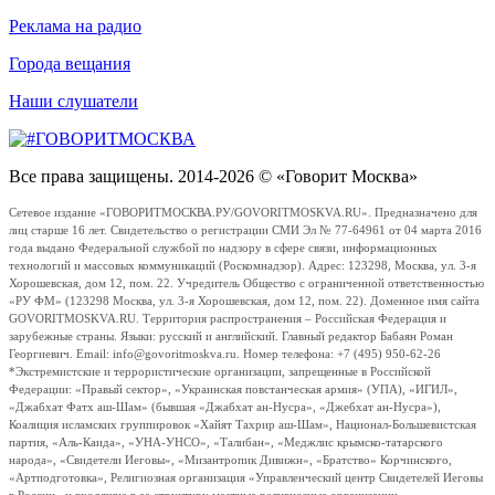
Реклама на радио
Города вещания
Наши слушатели
Все права защищены. 2014-2026 © «Говорит Москва»
Сетевое издание «ГОВОРИТМОСКВА.РУ/GOVORITMOSKVA.RU». Предназначено для
лиц старше 16 лет. Свидетельство о регистрации СМИ Эл № 77-64961 от 04 марта 2016
года выдано Федеральной службой по надзору в сфере связи, информационных
технологий и массовых коммуникаций (Роскомнадзор). Адрес: 123298, Москва, ул. 3-я
Хорошевская, дом 12, пом. 22. Учредитель Общество с ограниченной ответственностью
«РУ ФМ» (123298 Москва, ул. 3-я Хорошевская, дом 12, пом. 22). Доменное имя сайта
GOVORITMOSKVA.RU. Территория распространения – Российская Федерация и
зарубежные страны. Языки: русский и английский. Главный редактор Бабаян Роман
Георгиевич. Email: info@govoritmoskva.ru. Номер телефона: +7 (495) 950-62-26
*Экстремистские и террористические организации, запрещенные в Российской
Федерации: «Правый сектор», «Украинская повстанческая армия» (УПА), «ИГИЛ»,
«Джабхат Фатх аш-Шам» (бывшая «Джабхат ан-Нусра», «Джебхат ан-Нусра»),
Коалиция исламских группировок «Хайят Тахрир аш-Шам», Национал-Большевистская
партия, «Аль-Каида», «УНА-УНСО», «Талибан», «Меджлис крымско-татарского
народа», «Свидетели Иеговы», «Мизантропик Дивижн», «Братство» Корчинского,
«Артподготовка», Религиозная организация «Управленческий центр Свидетелей Иеговы