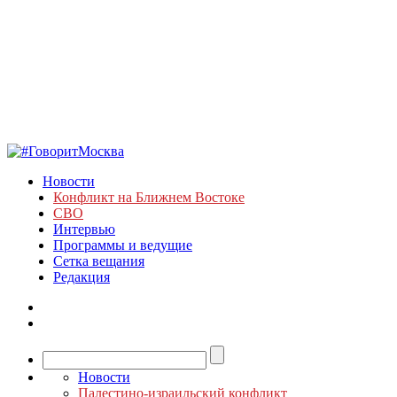
Новости
Конфликт на Ближнем Востоке
СВО
Интервью
Программы и ведущие
Сетка вещания
Редакция
Новости
Палестино-израильский конфликт