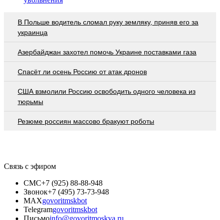
В Польше водитель сломал руку земляку, приняв его за
украинца
Азербайджан захотел помочь Украине поставками газа
Спасёт ли осень Россию от атак дронов
США взмолили Россию освободить одного человека из
тюрьмы
Резюме россиян массово бракуют роботы
Связь с эфиром
СМС
+7 (925) 88-88-948
Звонок
+7 (495) 73-73-948
MAX
govoritmskbot
Telegram
govoritmskbot
Письмо
info@govoritmoskva.ru