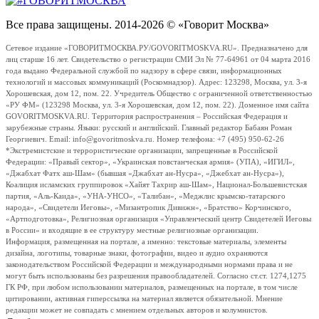
Все права защищены. 2014-2026 © «Говорит Москва»
Сетевое издание «ГОВОРИТМОСКВА.РУ/GOVORITMOSKVA.RU». Предназначено для
лиц старше 16 лет. Свидетельство о регистрации СМИ Эл № 77-64961 от 04 марта 2016
года выдано Федеральной службой по надзору в сфере связи, информационных
технологий и массовых коммуникаций (Роскомнадзор). Адрес: 123298, Москва, ул. 3-я
Хорошевская, дом 12, пом. 22. Учредитель Общество с ограниченной ответственностью
«РУ ФМ» (123298 Москва, ул. 3-я Хорошевская, дом 12, пом. 22). Доменное имя сайта
GOVORITMOSKVA.RU. Территория распространения – Российская Федерация и
зарубежные страны. Языки: русский и английский. Главный редактор Бабаян Роман
Георгиевич. Email: info@govoritmoskva.ru. Номер телефона: +7 (495) 950-62-26
*Экстремистские и террористические организации, запрещенные в Российской
Федерации: «Правый сектор», «Украинская повстанческая армия» (УПА), «ИГИЛ»,
«Джабхат Фатх аш-Шам» (бывшая «Джабхат ан-Нусра», «Джебхат ан-Нусра»),
Коалиция исламских группировок «Хайят Тахрир аш-Шам», Национал-Большевистская
партия, «Аль-Каида», «УНА-УНСО», «Талибан», «Меджлис крымско-татарского
народа», «Свидетели Иеговы», «Мизантропик Дивижн», «Братство» Корчинского,
«Артподготовка», Религиозная организация «Управленческий центр Свидетелей Иеговы
в России» и входящие в ее структуру местные религиозные организации.
Информация, размещенная на портале, а именно: текстовые материалы, элементы
дизайна, логотипы, товарные знаки, фотографии, видео и аудио охраняются
законодательством Российской Федерации и международными нормами права и не
могут быть использованы без разрешения правообладателей. Согласно ст.ст. 1274,1275
ГК РФ, при любом использовании материалов, размещенных на портале, в том числе
цитировании, активная гиперссылка на материал является обязательной. Мнение
редакции может не совпадать с мнением отдельных авторов и колумнистов.