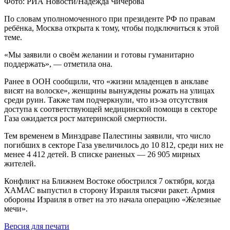
Фото: РИА Новости/Надежда Чичерова
По словам уполномоченного при президенте РФ по правам
ребёнка, Москва открыта к тому, чтобы подключиться к этой
теме.
«Мы заявили о своём желании и готовы гуманитарно
поддержать», — отметила она.
Ранее в ООН сообщили, что «жизни младенцев в анклаве
висят на волоске», женщины вынуждены рожать на улицах
среди руин. Также там подчеркнули, что из-за отсутствия
доступа к соответствующей медицинской помощи в секторе
Газа ожидается рост материнской смертности.
Тем временем в Минздраве Палестины заявили, что число
погибших в секторе Газа увеличилось до 10 812, среди них не
менее 4 412 детей. В списке раненых — 26 905 мирных
жителей.
Конфликт на Ближнем Востоке обострился 7 октября, когда
ХАМАС выпустил в сторону Израиля тысячи ракет. Армия
обороны Израиля в ответ на это начала операцию «Железные
мечи».
Версия для печати