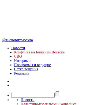
Новости
Конфликт на Ближнем Востоке
СВО
Интервью
Программы и ведущие
Сетка вещания
Редакция
Новости
Палестино-израильский конфликт