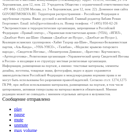
Хорошевская, дом 12, пом. 22. Учредитель Общество с ограниченной ответственностью
«РУ ФМ» (123298 Москва, ул. 3-я Хорошевская, дом 12, пом. 22). Доменное имя сайта
GOVORITMOSKVA.RU. Территория распространения – Российская Федерация и
зарубежные страны. Языки: русский и английский. Главный редактор Бабаян Роман
Георгиевич. Email: info@govoritmoskva.ru. Номер телефона: +7 (495) 950-62-26
*Экстремистские и террористические организации, запрещенные в Российской
Федерации: «Правый сектор», «Украинская повстанческая армия» (УПА), «ИГИЛ»,
«Джабхат Фатх аш-Шам» (бывшая «Джабхат ан-Нусра», «Джебхат ан-Нусра»),
Коалиция исламских группировок «Хайят Тахрир аш-Шам», Национал-Большевистская
партия, «Аль-Каида», «УНА-УНСО», «Талибан», «Меджлис крымско-татарского
народа», «Свидетели Иеговы», «Мизантропик Дивижн», «Братство» Корчинского,
«Артподготовка», Религиозная организация «Управленческий центр Свидетелей Иеговы
в России» и входящие в ее структуру местные религиозные организации.
Информация, размещенная на портале, а именно: текстовые материалы, элементы
дизайна, логотипы, товарные знаки, фотографии, видео и аудио охраняются
законодательством Российской Федерации и международными нормами права и не
могут быть использованы без разрешения правообладателей. Согласно ст.ст. 1274,1275
ГК РФ, при любом использовании материалов, размещенных на портале, в том числе
цитировании, активная гиперссылка на материал является обязательной. Мнение
редакции может не совпадать с мнением отдельных авторов и колумнистов.
Сообщение отправлено
play
pause
mute
unmute
max volume