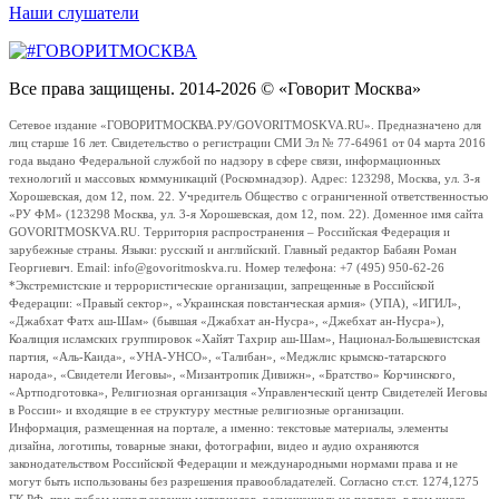
Наши слушатели
Все права защищены. 2014-2026 © «Говорит Москва»
Сетевое издание «ГОВОРИТМОСКВА.РУ/GOVORITMOSKVA.RU». Предназначено для
лиц старше 16 лет. Свидетельство о регистрации СМИ Эл № 77-64961 от 04 марта 2016
года выдано Федеральной службой по надзору в сфере связи, информационных
технологий и массовых коммуникаций (Роскомнадзор). Адрес: 123298, Москва, ул. 3-я
Хорошевская, дом 12, пом. 22. Учредитель Общество с ограниченной ответственностью
«РУ ФМ» (123298 Москва, ул. 3-я Хорошевская, дом 12, пом. 22). Доменное имя сайта
GOVORITMOSKVA.RU. Территория распространения – Российская Федерация и
зарубежные страны. Языки: русский и английский. Главный редактор Бабаян Роман
Георгиевич. Email: info@govoritmoskva.ru. Номер телефона: +7 (495) 950-62-26
*Экстремистские и террористические организации, запрещенные в Российской
Федерации: «Правый сектор», «Украинская повстанческая армия» (УПА), «ИГИЛ»,
«Джабхат Фатх аш-Шам» (бывшая «Джабхат ан-Нусра», «Джебхат ан-Нусра»),
Коалиция исламских группировок «Хайят Тахрир аш-Шам», Национал-Большевистская
партия, «Аль-Каида», «УНА-УНСО», «Талибан», «Меджлис крымско-татарского
народа», «Свидетели Иеговы», «Мизантропик Дивижн», «Братство» Корчинского,
«Артподготовка», Религиозная организация «Управленческий центр Свидетелей Иеговы
в России» и входящие в ее структуру местные религиозные организации.
Информация, размещенная на портале, а именно: текстовые материалы, элементы
дизайна, логотипы, товарные знаки, фотографии, видео и аудио охраняются
законодательством Российской Федерации и международными нормами права и не
могут быть использованы без разрешения правообладателей. Согласно ст.ст. 1274,1275