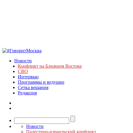
Новости
Конфликт на Ближнем Востоке
СВО
Интервью
Программы и ведущие
Сетка вещания
Редакция
Новости
Палестино-израильский конфликт