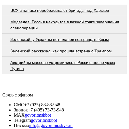
ВСУ в панике перебрасывают бригады под Харьков
Медведев: Россия находится в важной точке завершения
спецоперации
Зеленский: у Украины нет планов возвращать Крым
Зеленский рассказал, как прошла встреча с Трампом
Австрийцы массово устремились в Россию после указа
Путина
Связь с эфиром
СМС
+7 (925) 88-88-948
Звонок
+7 (495) 73-73-948
MAX
govoritmskbot
Telegram
govoritmskbot
Письмо
info@govoritmoskva.ru