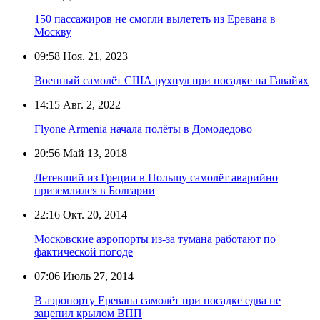
150 пассажиров не смогли вылететь из Еревана в
Москву
09:58
Ноя. 21, 2023
Военный самолёт США рухнул при посадке на Гавайях
14:15
Авг. 2, 2022
Flyone Armenia начала полёты в Домодедово
20:56
Май 13, 2018
Летевший из Греции в Польшу самолёт аварийно
приземлился в Болгарии
22:16
Окт. 20, 2014
Московские аэропорты из-за тумана работают по
фактической погоде
07:06
Июль 27, 2014
В аэропорту Еревана самолёт при посадке едва не
зацепил крылом ВПП