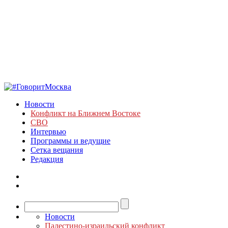
Новости
Конфликт на Ближнем Востоке
СВО
Интервью
Программы и ведущие
Сетка вещания
Редакция
Новости
Палестино-израильский конфликт