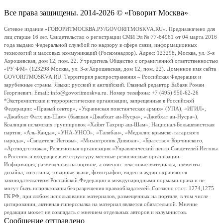
Все права защищены. 2014-2026 © «Говорит Москва»
Сетевое издание «ГОВОРИТМОСКВА.РУ/GOVORITMOSKVA.RU». Предназначено для
лиц старше 16 лет. Свидетельство о регистрации СМИ Эл № 77-64961 от 04 марта 2016
года выдано Федеральной службой по надзору в сфере связи, информационных
технологий и массовых коммуникаций (Роскомнадзор). Адрес: 123298, Москва, ул. 3-я
Хорошевская, дом 12, пом. 22. Учредитель Общество с ограниченной ответственностью
«РУ ФМ» (123298 Москва, ул. 3-я Хорошевская, дом 12, пом. 22). Доменное имя сайта
GOVORITMOSKVA.RU. Территория распространения – Российская Федерация и
зарубежные страны. Языки: русский и английский. Главный редактор Бабаян Роман
Георгиевич. Email: info@govoritmoskva.ru. Номер телефона: +7 (495) 950-62-26
*Экстремистские и террористические организации, запрещенные в Российской
Федерации: «Правый сектор», «Украинская повстанческая армия» (УПА), «ИГИЛ»,
«Джабхат Фатх аш-Шам» (бывшая «Джабхат ан-Нусра», «Джебхат ан-Нусра»),
Коалиция исламских группировок «Хайят Тахрир аш-Шам», Национал-Большевистская
партия, «Аль-Каида», «УНА-УНСО», «Талибан», «Меджлис крымско-татарского
народа», «Свидетели Иеговы», «Мизантропик Дивижн», «Братство» Корчинского,
«Артподготовка», Религиозная организация «Управленческий центр Свидетелей Иеговы
в России» и входящие в ее структуру местные религиозные организации.
Информация, размещенная на портале, а именно: текстовые материалы, элементы
дизайна, логотипы, товарные знаки, фотографии, видео и аудио охраняются
законодательством Российской Федерации и международными нормами права и не
могут быть использованы без разрешения правообладателей. Согласно ст.ст. 1274,1275
ГК РФ, при любом использовании материалов, размещенных на портале, в том числе
цитировании, активная гиперссылка на материал является обязательной. Мнение
редакции может не совпадать с мнением отдельных авторов и колумнистов.
Сообщение отправлено