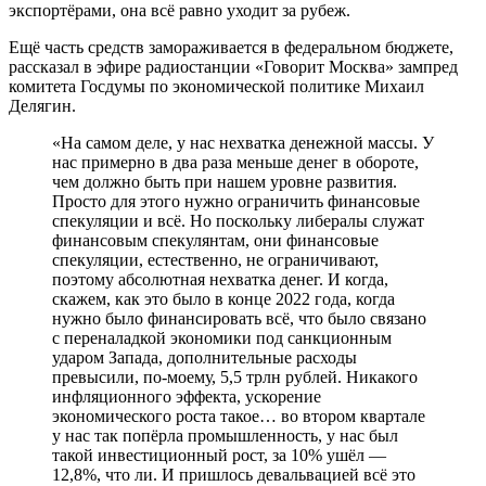
экспортёрами, она всё равно уходит за рубеж.
Ещё часть средств замораживается в федеральном бюджете,
рассказал в эфире радиостанции «Говорит Москва» зампред
комитета Госдумы по экономической политике Михаил
Делягин.
«На самом деле, у нас нехватка денежной массы. У
нас примерно в два раза меньше денег в обороте,
чем должно быть при нашем уровне развития.
Просто для этого нужно ограничить финансовые
спекуляции и всё. Но поскольку либералы служат
финансовым спекулянтам, они финансовые
спекуляции, естественно, не ограничивают,
поэтому абсолютная нехватка денег. И когда,
скажем, как это было в конце 2022 года, когда
нужно было финансировать всё, что было связано
с переналадкой экономики под санкционным
ударом Запада, дополнительные расходы
превысили, по-моему, 5,5 трлн рублей. Никакого
инфляционного эффекта, ускорение
экономического роста такое… во втором квартале
у нас так попёрла промышленность, у нас был
такой инвестиционный рост, за 10% ушёл —
12,8%, что ли. И пришлось девальвацией всё это