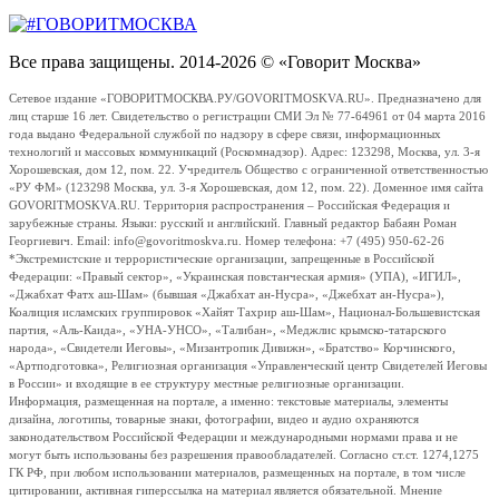
Все права защищены. 2014-2026 © «Говорит Москва»
Сетевое издание «ГОВОРИТМОСКВА.РУ/GOVORITMOSKVA.RU». Предназначено для
лиц старше 16 лет. Свидетельство о регистрации СМИ Эл № 77-64961 от 04 марта 2016
года выдано Федеральной службой по надзору в сфере связи, информационных
технологий и массовых коммуникаций (Роскомнадзор). Адрес: 123298, Москва, ул. 3-я
Хорошевская, дом 12, пом. 22. Учредитель Общество с ограниченной ответственностью
«РУ ФМ» (123298 Москва, ул. 3-я Хорошевская, дом 12, пом. 22). Доменное имя сайта
GOVORITMOSKVA.RU. Территория распространения – Российская Федерация и
зарубежные страны. Языки: русский и английский. Главный редактор Бабаян Роман
Георгиевич. Email: info@govoritmoskva.ru. Номер телефона: +7 (495) 950-62-26
*Экстремистские и террористические организации, запрещенные в Российской
Федерации: «Правый сектор», «Украинская повстанческая армия» (УПА), «ИГИЛ»,
«Джабхат Фатх аш-Шам» (бывшая «Джабхат ан-Нусра», «Джебхат ан-Нусра»),
Коалиция исламских группировок «Хайят Тахрир аш-Шам», Национал-Большевистская
партия, «Аль-Каида», «УНА-УНСО», «Талибан», «Меджлис крымско-татарского
народа», «Свидетели Иеговы», «Мизантропик Дивижн», «Братство» Корчинского,
«Артподготовка», Религиозная организация «Управленческий центр Свидетелей Иеговы
в России» и входящие в ее структуру местные религиозные организации.
Информация, размещенная на портале, а именно: текстовые материалы, элементы
дизайна, логотипы, товарные знаки, фотографии, видео и аудио охраняются
законодательством Российской Федерации и международными нормами права и не
могут быть использованы без разрешения правообладателей. Согласно ст.ст. 1274,1275
ГК РФ, при любом использовании материалов, размещенных на портале, в том числе
цитировании, активная гиперссылка на материал является обязательной. Мнение