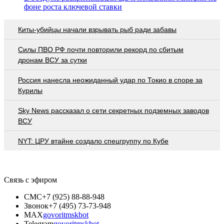
фоне роста ключевой ставки
Киты-убийцы начали взрывать рыб ради забавы
Cилы ПВО РФ почти повторили рекорд по сбитым
дронам ВСУ за сутки
Россия нанесла неожиданный удар по Токио в споре за
Курилы
Sky News рассказал о сети секретных подземных заводов
ВСУ
NYT: ЦРУ втайне создало спецгруппу по Кубе
Связь с эфиром
СМС
+7 (925) 88-88-948
Звонок
+7 (495) 73-73-948
MAX
govoritmskbot
Telegram
govoritmskbot