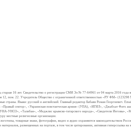
ше 16 лет. Свидетельство о регистрации СМИ Эл № 77-64961 от 04 марта 2016 года вы
ом 12, пом. 22. Учредитель Общество с ограниченной ответственностью «РУ ФМ» (123298 Мо
траны. Языки: русский и английский. Главный редактор Бабаян Роман Георгиевич. Email:
и: «Правый сектор», «Украинская повстанческая армия» (УПА), «ИГИЛ», «Джабхат Фатх а
«УНА-УНСО», «Талибан», «Меджлис крымско-татарского народа», «Свидетели Иеговы», «М
туру местные религиозные организации.
, логотипы, товарные знаки, фотографии, видео и аудио охраняются законодательством Ро
и материалов, размещенных на портале, в том числе цитировании, активная гиперссылка на 