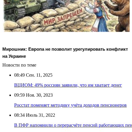
Мирошник: Европа не позволит урегулировать конфликт
на Украине
Новости по теме
08:49
Сен. 11, 2025
ВЦИОМ: 49% россиян заявили, что им хватает денег
09:59
Ноя. 30, 2023
Росстат поменяет методику учёта доходов пенсионеров
08:34
Июль 31, 2022
В ПФР напомнили о перерасчёте пенсий работающих пен