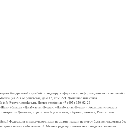
дано Федеральной службой по надзору в сфере связи, информационных технологий и
сква, ул. 3-я Хорошевская, дом 12, пом. 22). Доменное имя сайта
 info@govoritmoskva.ru. Номер телефона: +7 (495) 950-62-26
ш-Шам» (бывшая «Джабхат ан-Нусра», «Джебхат ан-Нусра»), Коалиция исламских
изантропик Дивижн», «Братство» Корчинского, «Артподготовка», Религиозная
ссийской Федерации и международными нормами права и не могут быть использованы без
материал является обязательной. Мнение редакции может не совпадать с мнением