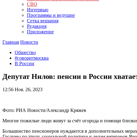
СВО
Интервью
Программы и ведущие
Сетка вещания
Редакция
Приложение
Главная
Новости
Общество
#говоритмосква
В России
Депутат Нилов: пенсии в России хвата
12:56
Ноя. 26, 2023
Фото: РИА Новости/Александр Кряжев
Многие пожилые люди живут за счёт огорода и помощи близки
Большинство пенсионеров нуждаются в дополнительных мерах п
Госдумы по труду, социальной политике и делам ветеранов Яр