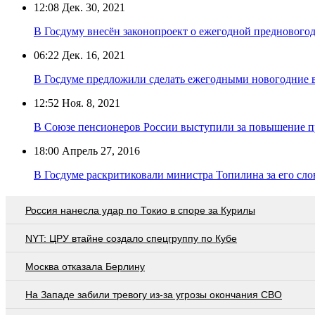
12:08
Дек. 30, 2021
В Госдуму внесён законопроект о ежегодной преднового
06:22
Дек. 16, 2021
В Госдуме предложили сделать ежегодными новогодние
12:52
Ноя. 8, 2021
В Союзе пенсионеров России выступили за повышение п
18:00
Апрель 27, 2016
В Госдуме раскритиковали министра Топилина за его сло
Россия нанесла удар по Токио в споре за Курилы
NYT: ЦРУ втайне создало спецгруппу по Кубе
Москва отказала Берлину
На Западе забили тревогу из-за угрозы окончания СВО