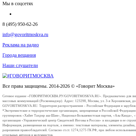
Мы в соцсетях
8 (495) 950-62-26
info@govoritmoskva.ru
Реклама на радио
Города вещания
Наши слушатели
Все права защищены. 2014-2026 © «Говорит Москва»
Сетевое издание «ГОВОРИТМОСКВА.РУ/GOVORITMOSKVA.RU». Предназначено для лиц стар
массовых коммуникаций (Роскомнадзор). Адрес: 123298, Москва, ул. 3-я Хорошевская, д
GOVORITMOSKVA.RU. Территория распространения – Российская Федерация и зарубежные с
*Экстремистские и террористические организации, запрещенные в Российской Федераци
группировок «Хайят Тахрир аш-Шам», Национал-Большевистская партия, «Аль-Каида», 
организация «Управленческий центр Свидетелей Иеговы в России» и входящие в ее струк
Информация, размещенная на портале, а именно: текстовые материалы, элементы дизайна
разрешения правообладателей. Согласно ст.ст. 1274,1275 ГК РФ, при любом использовани
отдельных авторов и колумнистов.