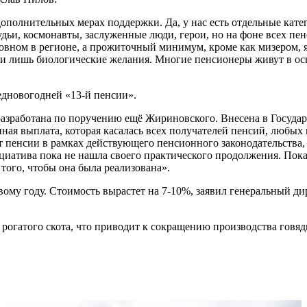
полнительных мерах поддержки. Да, у нас есть отдельные катег
дьи, космонавты, заслуженные люди, герои, но на фоне всех пе
вном в регионе, а прожиточный минимум, кроме как мизером, я 
 лишь биологические желания. Многие пенсионеры живут в основ
едновогодней «13-й пенсии».
разработана по поручению ещё Жириновского. Внесена в Государ
ная выплата, которая касалась всех получателей пенсий, любых 
ет пенсии в рамках действующего пенсионного законодательства
иатива пока не нашла своего практического продолжения. Пока 
того, чтобы она была реализована».
ому году. Стоимость вырастет на 7-10%, заявил генеральный д
рогатого скота, что приводит к сокращению производства говя