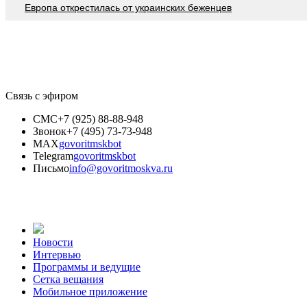
Европа открестилась от украинских беженцев
Связь с эфиром
СМС
+7 (925) 88-88-948
Звонок
+7 (495) 73-73-948
MAX
govoritmskbot
Telegram
govoritmskbot
Письмо
info@govoritmoskva.ru
Новости
Интервью
Программы и ведущие
Сетка вещания
Мобильное приложение