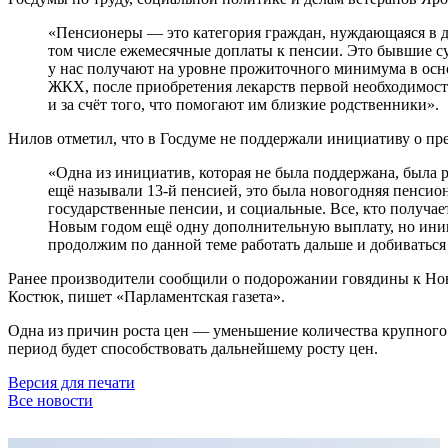
«Пенсионеры — это категория граждан, нуждающаяся в до
том числе ежемесячные доплаты к пенсии. Это бывшие су
у нас получают на уровне прожиточного минимума в осно
ЖКХ, после приобретения лекарств первой необходимости
и за счёт того, что помогают им близкие родственники».
Нилов отметил, что в Госдуме не поддержали инициативу о пр
«Одна из инициатив, которая не была поддержана, была 
ещё называли 13-й пенсией, это была новогодняя пенсион
государственные пенсии, и социальные. Все, кто получа
Новым годом ещё одну дополнительную выплату, но иниц
продолжим по данной теме работать дальше и добиваться 
Ранее производители сообщили о подорожании говядины к Нов
Костюк, пишет «Парламентская газета».
Одна из причин роста цен — уменьшение количества крупного 
период будет способствовать дальнейшему росту цен.
Версия для печати
Все новости