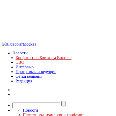
Новости
Конфликт на Ближнем Востоке
СВО
Интервью
Программы и ведущие
Сетка вещания
Редакция
Новости
Палестино-израильский конфликт