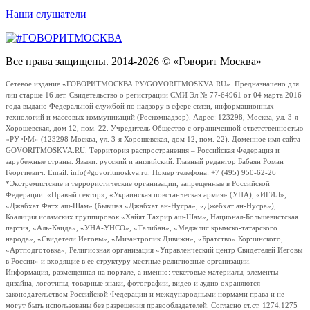
Наши слушатели
Все права защищены. 2014-2026 © «Говорит Москва»
Сетевое издание «ГОВОРИТМОСКВА.РУ/GOVORITMOSKVA.RU». Предназначено для
лиц старше 16 лет. Свидетельство о регистрации СМИ Эл № 77-64961 от 04 марта 2016
года выдано Федеральной службой по надзору в сфере связи, информационных
технологий и массовых коммуникаций (Роскомнадзор). Адрес: 123298, Москва, ул. 3-я
Хорошевская, дом 12, пом. 22. Учредитель Общество с ограниченной ответственностью
«РУ ФМ» (123298 Москва, ул. 3-я Хорошевская, дом 12, пом. 22). Доменное имя сайта
GOVORITMOSKVA.RU. Территория распространения – Российская Федерация и
зарубежные страны. Языки: русский и английский. Главный редактор Бабаян Роман
Георгиевич. Email: info@govoritmoskva.ru. Номер телефона: +7 (495) 950-62-26
*Экстремистские и террористические организации, запрещенные в Российской
Федерации: «Правый сектор», «Украинская повстанческая армия» (УПА), «ИГИЛ»,
«Джабхат Фатх аш-Шам» (бывшая «Джабхат ан-Нусра», «Джебхат ан-Нусра»),
Коалиция исламских группировок «Хайят Тахрир аш-Шам», Национал-Большевистская
партия, «Аль-Каида», «УНА-УНСО», «Талибан», «Меджлис крымско-татарского
народа», «Свидетели Иеговы», «Мизантропик Дивижн», «Братство» Корчинского,
«Артподготовка», Религиозная организация «Управленческий центр Свидетелей Иеговы
в России» и входящие в ее структуру местные религиозные организации.
Информация, размещенная на портале, а именно: текстовые материалы, элементы
дизайна, логотипы, товарные знаки, фотографии, видео и аудио охраняются
законодательством Российской Федерации и международными нормами права и не
могут быть использованы без разрешения правообладателей. Согласно ст.ст. 1274,1275