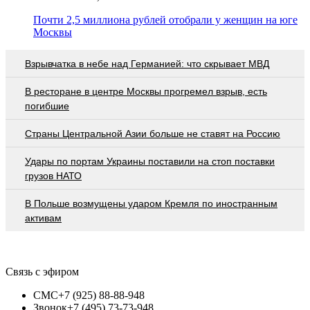
Почти 2,5 миллиона рублей отобрали у женщин на юге
Москвы
Взрывчатка в небе над Германией: что скрывает МВД
В ресторане в центре Москвы прогремел взрыв, есть
погибшие
Страны Центральной Азии больше не ставят на Россию
Удары по портам Украины поставили на стоп поставки
грузов НАТО
В Польше возмущены ударом Кремля по иностранным
активам
Связь с эфиром
СМС
+7 (925) 88-88-948
Звонок
+7 (495) 73-73-948