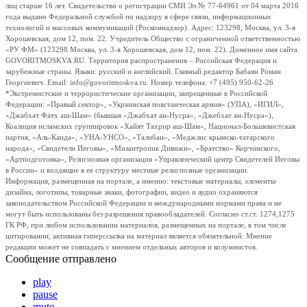
лиц старше 16 лет. Свидетельство о регистрации СМИ Эл № 77-64961 от 04 марта 2016
года выдано Федеральной службой по надзору в сфере связи, информационных
технологий и массовых коммуникаций (Роскомнадзор). Адрес: 123298, Москва, ул. 3-я
Хорошевская, дом 12, пом. 22. Учредитель Общество с ограниченной ответственностью
«РУ ФМ» (123298 Москва, ул. 3-я Хорошевская, дом 12, пом. 22). Доменное имя сайта
GOVORITMOSKVA.RU. Территория распространения – Российская Федерация и
зарубежные страны. Языки: русский и английский. Главный редактор Бабаян Роман
Георгиевич. Email: info@govoritmoskva.ru. Номер телефона: +7 (495) 950-62-26
*Экстремистские и террористические организации, запрещенные в Российской
Федерации: «Правый сектор», «Украинская повстанческая армия» (УПА), «ИГИЛ»,
«Джабхат Фатх аш-Шам» (бывшая «Джабхат ан-Нусра», «Джебхат ан-Нусра»),
Коалиция исламских группировок «Хайят Тахрир аш-Шам», Национал-Большевистская
партия, «Аль-Каида», «УНА-УНСО», «Талибан», «Меджлис крымско-татарского
народа», «Свидетели Иеговы», «Мизантропик Дивижн», «Братство» Корчинского,
«Артподготовка», Религиозная организация «Управленческий центр Свидетелей Иеговы
в России» и входящие в ее структуру местные религиозные организации.
Информация, размещенная на портале, а именно: текстовые материалы, элементы
дизайна, логотипы, товарные знаки, фотографии, видео и аудио охраняются
законодательством Российской Федерации и международными нормами права и не
могут быть использованы без разрешения правообладателей. Согласно ст.ст. 1274,1275
ГК РФ, при любом использовании материалов, размещенных на портале, в том числе
цитировании, активная гиперссылка на материал является обязательной. Мнение
редакции может не совпадать с мнением отдельных авторов и колумнистов.
Сообщение отправлено
play
pause
mute