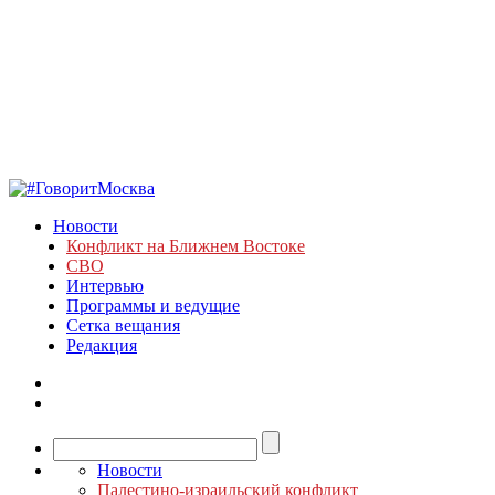
Новости
Конфликт на Ближнем Востоке
СВО
Интервью
Программы и ведущие
Сетка вещания
Редакция
Новости
Палестино-израильский конфликт