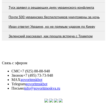
Туск заявил о решающих днях украинского конфликта
Почти 500 украинских беспилотников уничтожены за ночь
Иран ответит Украине, но не прямым ударом по Киеву
Зеленский рассказал, как прошла встреча с Трампом
Связь с эфиром
СМС
+7 (925) 88-88-948
Звонок
+7 (495) 73-73-948
MAX
govoritmskbot
Telegram
govoritmskbot
Письмо
info@govoritmoskva.ru