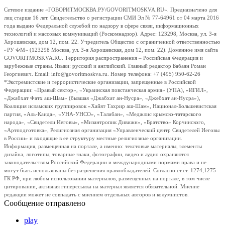
Сетевое издание «ГОВОРИТМОСКВА.РУ/GOVORITMOSKVA.RU». Предназначено для
лиц старше 16 лет. Свидетельство о регистрации СМИ Эл № 77-64961 от 04 марта 2016
года выдано Федеральной службой по надзору в сфере связи, информационных
технологий и массовых коммуникаций (Роскомнадзор). Адрес: 123298, Москва, ул. 3-я
Хорошевская, дом 12, пом. 22. Учредитель Общество с ограниченной ответственностью
«РУ ФМ» (123298 Москва, ул. 3-я Хорошевская, дом 12, пом. 22). Доменное имя сайта
GOVORITMOSKVA.RU. Территория распространения – Российская Федерация и
зарубежные страны. Языки: русский и английский. Главный редактор Бабаян Роман
Георгиевич. Email: info@govoritmoskva.ru. Номер телефона: +7 (495) 950-62-26
*Экстремистские и террористические организации, запрещенные в Российской
Федерации: «Правый сектор», «Украинская повстанческая армия» (УПА), «ИГИЛ»,
«Джабхат Фатх аш-Шам» (бывшая «Джабхат ан-Нусра», «Джебхат ан-Нусра»),
Коалиция исламских группировок «Хайят Тахрир аш-Шам», Национал-Большевистская
партия, «Аль-Каида», «УНА-УНСО», «Талибан», «Меджлис крымско-татарского
народа», «Свидетели Иеговы», «Мизантропик Дивижн», «Братство» Корчинского,
«Артподготовка», Религиозная организация «Управленческий центр Свидетелей Иеговы
в России» и входящие в ее структуру местные религиозные организации.
Информация, размещенная на портале, а именно: текстовые материалы, элементы
дизайна, логотипы, товарные знаки, фотографии, видео и аудио охраняются
законодательством Российской Федерации и международными нормами права и не
могут быть использованы без разрешения правообладателей. Согласно ст.ст. 1274,1275
ГК РФ, при любом использовании материалов, размещенных на портале, в том числе
цитировании, активная гиперссылка на материал является обязательной. Мнение
редакции может не совпадать с мнением отдельных авторов и колумнистов.
Сообщение отправлено
play