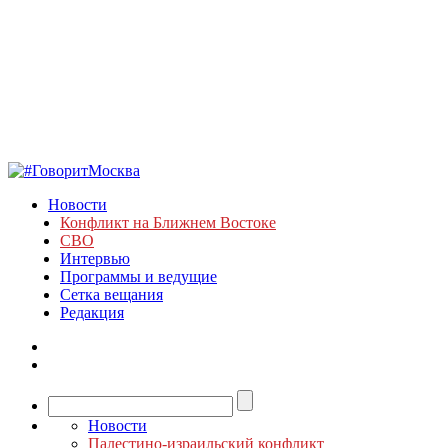
Новости
Конфликт на Ближнем Востоке
СВО
Интервью
Программы и ведущие
Сетка вещания
Редакция
Новости
Палестино-израильский конфликт