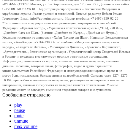
«РУ ФМ» (123298 Москва, ул. 3-я Хорошевская, дом 12, пом. 22). Доменное имя сайта
GOVORITMOSKVA.RU. Территория распространения – Российская Федерация и
зарубежные страны. Языки: русский и английский. Главный редактор Бабаян Роман
Георгиевич. Email: info@govoritmoskva.ru. Номер телефона: +7 (495) 950-62-26
*Экстремистские и террористические организации, запрещенные в Российской
Федерации: «Правый сектор», «Украинская повстанческая армия» (УПА), «ИГИЛ»,
«Джабхат Фатх аш-Шам» (бывшая «Джабхат ан-Нусра», «Джебхат ан-Нусра»),
Коалиция исламских группировок «Хайят Тахрир аш-Шам», Национал-Большевистская
партия, «Аль-Каида», «УНА-УНСО», «Талибан», «Меджлис крымско-татарского
народа», «Свидетели Иеговы», «Мизантропик Дивижн», «Братство» Корчинского,
«Артподготовка», Религиозная организация «Управленческий центр Свидетелей Иеговы
в России» и входящие в ее структуру местные религиозные организации.
Информация, размещенная на портале, а именно: текстовые материалы, элементы
дизайна, логотипы, товарные знаки, фотографии, видео и аудио охраняются
законодательством Российской Федерации и международными нормами права и не
могут быть использованы без разрешения правообладателей. Согласно ст.ст. 1274,1275
ГК РФ, при любом использовании материалов, размещенных на портале, в том числе
цитировании, активная гиперссылка на материал является обязательной. Мнение
редакции может не совпадать с мнением отдельных авторов и колумнистов.
Сообщение отправлено
play
pause
mute
unmute
max volume