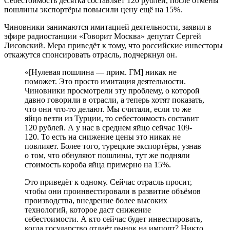
Себестоимость десятка составляет 120 рублей, после отмены
пошлины экспортёры повысили цену ещё на 15%.
Чиновники занимаются имитацией деятельности, заявил в
эфире радиостанции «Говорит Москва» депутат Сергей
Лисовский. Мера приведёт к тому, что российские инвесторы
откажутся спонсировать отрасль, подчеркнул он.
«[Нулевая пошлина — прим. ГМ] никак не
поможет. Это просто имитация деятельности.
Чиновники просмотрели эту проблему, о которой
давно говорили в отрасли, а теперь хотят показать,
что они что-то делают. Мы считали, если то же
яйцо везти из Турции, то себестоимость составит
120 рублей. А у нас в среднем яйцо сейчас 109-
120. То есть на снижение цены это никак не
повлияет. Более того, турецкие экспортёры, узнав
о том, что обнуляют пошлины, тут же подняли
стоимость короба яйца примерно на 15%.
Это приведёт к одному. Сейчас отрасль просит,
чтобы они проинвестировали в развитие объёмов
производства, внедрение более высоких
технологий, которое даст снижение
себестоимости. А кто сейчас будет инвестировать,
когда государство отдаёт рынок на импорт? Никто