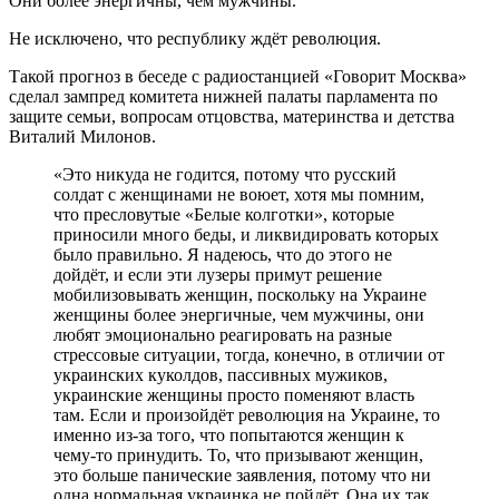
Они более энергичны, чем мужчины.
Не исключено, что республику ждёт революция.
Такой прогноз в беседе с радиостанцией «Говорит Москва»
сделал зампред комитета нижней палаты парламента по
защите семьи, вопросам отцовства, материнства и детства
Виталий Милонов.
«Это никуда не годится, потому что русский
солдат с женщинами не воюет, хотя мы помним,
что пресловутые «Белые колготки», которые
приносили много беды, и ликвидировать которых
было правильно. Я надеюсь, что до этого не
дойдёт, и если эти лузеры примут решение
мобилизовывать женщин, поскольку на Украине
женщины более энергичные, чем мужчины, они
любят эмоционально реагировать на разные
стрессовые ситуации, тогда, конечно, в отличии от
украинских куколдов, пассивных мужиков,
украинские женщины просто поменяют власть
там. Если и произойдёт революция на Украине, то
именно из-за того, что попытаются женщин к
чему-то принудить. То, что призывают женщин,
это больше панические заявления, потому что ни
одна нормальная украинка не пойдёт. Она их так