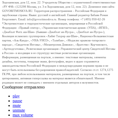
Хорошевская, дом 12, пом. 22. Учредитель Общество с ограниченной ответственностью
«РУ ФМ» (123298 Москва, ул. 3-я Хорошевская, дом 12, пом. 22). Доменное имя сайта
GOVORITMOSKVA.RU. Территория распространения – Российская Федерация и
зарубежные страны. Языки: русский и английский. Главный редактор Бабаян Роман
Георгиевич. Email: info@govoritmoskva.ru. Номер телефона: +7 (495) 950-62-26
*Экстремистские и террористические организации, запрещенные в Российской
Федерации: «Правый сектор», «Украинская повстанческая армия» (УПА), «ИГИЛ»,
«Джабхат Фатх аш-Шам» (бывшая «Джабхат ан-Нусра», «Джебхат ан-Нусра»),
Коалиция исламских группировок «Хайят Тахрир аш-Шам», Национал-Большевистская
партия, «Аль-Каида», «УНА-УНСО», «Талибан», «Меджлис крымско-татарского
народа», «Свидетели Иеговы», «Мизантропик Дивижн», «Братство» Корчинского,
«Артподготовка», Религиозная организация «Управленческий центр Свидетелей Иеговы
в России» и входящие в ее структуру местные религиозные организации.
Информация, размещенная на портале, а именно: текстовые материалы, элементы
дизайна, логотипы, товарные знаки, фотографии, видео и аудио охраняются
законодательством Российской Федерации и международными нормами права и не
могут быть использованы без разрешения правообладателей. Согласно ст.ст. 1274,1275
ГК РФ, при любом использовании материалов, размещенных на портале, в том числе
цитировании, активная гиперссылка на материал является обязательной. Мнение
редакции может не совпадать с мнением отдельных авторов и колумнистов.
Сообщение отправлено
play
pause
mute
unmute
max volume