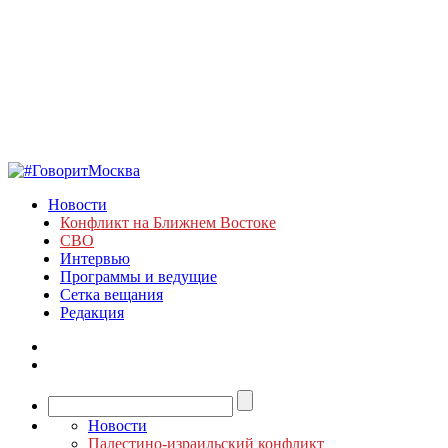
Новости
Конфликт на Ближнем Востоке
СВО
Интервью
Программы и ведущие
Сетка вещания
Редакция
Новости
Палестино-израильский конфликт