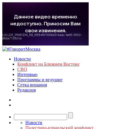
Новости
Конфликт на Ближнем Востоке
СВО
Интервью
Программы и ведущие
Сетка вещания
Редакция
Новости
Палестино-израильский конфликт