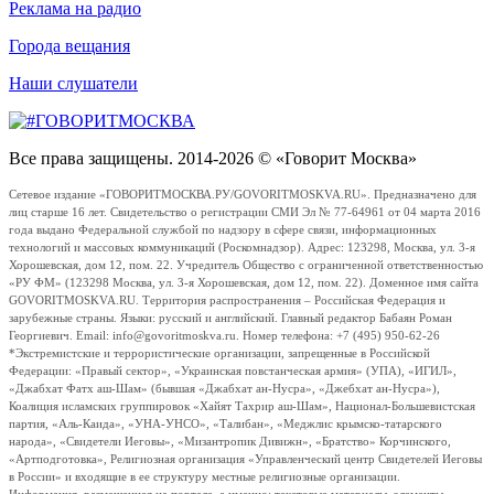
Реклама на радио
Города вещания
Наши слушатели
Все права защищены. 2014-2026 © «Говорит Москва»
Сетевое издание «ГОВОРИТМОСКВА.РУ/GOVORITMOSKVA.RU». Предназначено для
лиц старше 16 лет. Свидетельство о регистрации СМИ Эл № 77-64961 от 04 марта 2016
года выдано Федеральной службой по надзору в сфере связи, информационных
технологий и массовых коммуникаций (Роскомнадзор). Адрес: 123298, Москва, ул. 3-я
Хорошевская, дом 12, пом. 22. Учредитель Общество с ограниченной ответственностью
«РУ ФМ» (123298 Москва, ул. 3-я Хорошевская, дом 12, пом. 22). Доменное имя сайта
GOVORITMOSKVA.RU. Территория распространения – Российская Федерация и
зарубежные страны. Языки: русский и английский. Главный редактор Бабаян Роман
Георгиевич. Email: info@govoritmoskva.ru. Номер телефона: +7 (495) 950-62-26
*Экстремистские и террористические организации, запрещенные в Российской
Федерации: «Правый сектор», «Украинская повстанческая армия» (УПА), «ИГИЛ»,
«Джабхат Фатх аш-Шам» (бывшая «Джабхат ан-Нусра», «Джебхат ан-Нусра»),
Коалиция исламских группировок «Хайят Тахрир аш-Шам», Национал-Большевистская
партия, «Аль-Каида», «УНА-УНСО», «Талибан», «Меджлис крымско-татарского
народа», «Свидетели Иеговы», «Мизантропик Дивижн», «Братство» Корчинского,
«Артподготовка», Религиозная организация «Управленческий центр Свидетелей Иеговы
в России» и входящие в ее структуру местные религиозные организации.