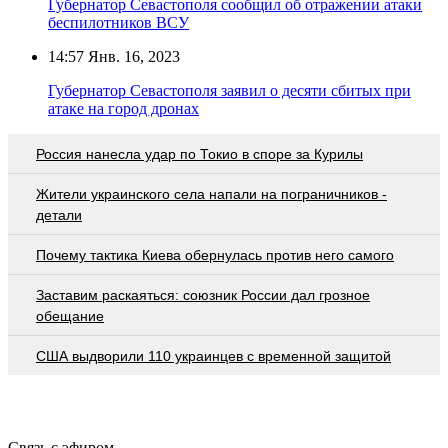
Губернатор Севастополя сообщил об отражении атаки
беспилотников ВСУ
14:57
Янв. 16, 2023
Губернатор Севастополя заявил о десяти сбитых при
атаке на город дронах
Россия нанесла удар по Токио в споре за Курилы
Жители украинского села напали на пограничников -
детали
Почему тактика Киева обернулась против него самого
Заставим раскаяться: союзник России дал грозное
обещание
США выдворили 110 украинцев с временной защитой
Связь с эфиром