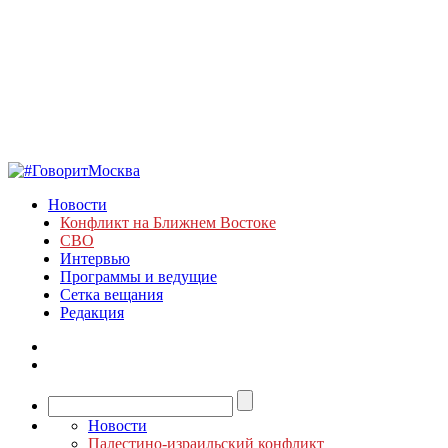
Новости
Конфликт на Ближнем Востоке
СВО
Интервью
Программы и ведущие
Сетка вещания
Редакция
Новости
Палестино-израильский конфликт