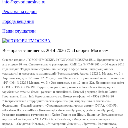
info@govoritmoskva.ru
Реклама на радио
Города вещания
Наши слушатели
Все права защищены. 2014-2026 © «Говорит Москва»
Сетевое издание «ГОВОРИТМОСКВА.РУ/GOVORITMOSKVA.RU». Предназначено для
лиц старше 16 лет. Свидетельство о регистрации СМИ Эл № 77-64961 от 04 марта 2016
года выдано Федеральной службой по надзору в сфере связи, информационных
технологий и массовых коммуникаций (Роскомнадзор). Адрес: 123298, Москва, ул. 3-я
Хорошевская, дом 12, пом. 22. Учредитель Общество с ограниченной ответственностью
«РУ ФМ» (123298 Москва, ул. 3-я Хорошевская, дом 12, пом. 22). Доменное имя сайта
GOVORITMOSKVA.RU. Территория распространения – Российская Федерация и
зарубежные страны. Языки: русский и английский. Главный редактор Бабаян Роман
Георгиевич. Email: info@govoritmoskva.ru. Номер телефона: +7 (495) 950-62-26
*Экстремистские и террористические организации, запрещенные в Российской
Федерации: «Правый сектор», «Украинская повстанческая армия» (УПА), «ИГИЛ»,
«Джабхат Фатх аш-Шам» (бывшая «Джабхат ан-Нусра», «Джебхат ан-Нусра»),
Коалиция исламских группировок «Хайят Тахрир аш-Шам», Национал-Большевистская
партия, «Аль-Каида», «УНА-УНСО», «Талибан», «Меджлис крымско-татарского
народа», «Свидетели Иеговы», «Мизантропик Дивижн», «Братство» Корчинского,