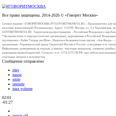
Все права защищены. 2014-2026 © «Говорит Москва»
Сетевое издание «ГОВОРИТМОСКВА.РУ/GOVORITMOSKVA.RU». Предназначено для лиц стар
массовых коммуникаций (Роскомнадзор). Адрес: 123298, Москва, ул. 3-я Хорошевская, д
GOVORITMOSKVA.RU. Территория распространения – Российская Федерация и зарубежные с
*Экстремистские и террористические организации, запрещенные в Российской Федераци
группировок «Хайят Тахрир аш-Шам», Национал-Большевистская партия, «Аль-Каида», 
организация «Управленческий центр Свидетелей Иеговы в России» и входящие в ее струк
Информация, размещенная на портале, а именно: текстовые материалы, элементы дизайна
разрешения правообладателей. Согласно ст.ст. 1274,1275 ГК РФ, при любом использовани
отдельных авторов и колумнистов.
Сообщение отправлено
play
pause
mute
unmute
max volume
02:01
-01:27
repeat off