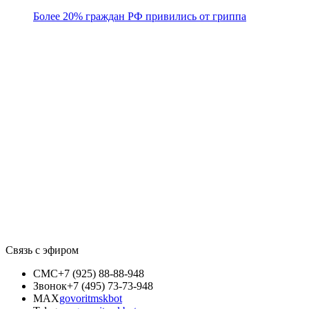
Более 20% граждан РФ привились от гриппа
Связь с эфиром
СМС
+7 (925) 88-88-948
Звонок
+7 (495) 73-73-948
MAX
govoritmskbot