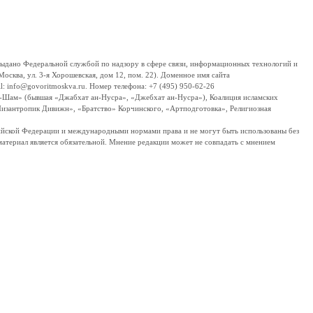
дано Федеральной службой по надзору в сфере связи, информационных технологий и
сква, ул. 3-я Хорошевская, дом 12, пом. 22). Доменное имя сайта
 info@govoritmoskva.ru. Номер телефона: +7 (495) 950-62-26
ш-Шам» (бывшая «Джабхат ан-Нусра», «Джебхат ан-Нусра»), Коалиция исламских
изантропик Дивижн», «Братство» Корчинского, «Артподготовка», Религиозная
ссийской Федерации и международными нормами права и не могут быть использованы без
материал является обязательной. Мнение редакции может не совпадать с мнением