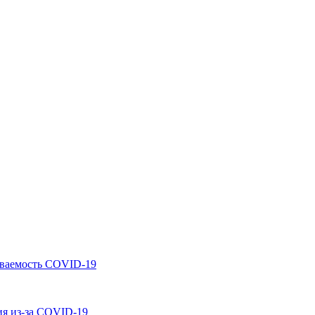
леваемость COVID-19
ия из-за COVID-19