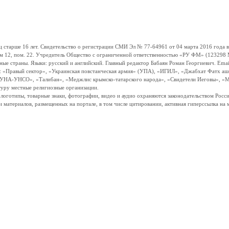
ше 16 лет. Свидетельство о регистрации СМИ Эл № 77-64961 от 04 марта 2016 года вы
ом 12, пом. 22. Учредитель Общество с ограниченной ответственностью «РУ ФМ» (123298 Мо
траны. Языки: русский и английский. Главный редактор Бабаян Роман Георгиевич. Email:
и: «Правый сектор», «Украинская повстанческая армия» (УПА), «ИГИЛ», «Джабхат Фатх а
«УНА-УНСО», «Талибан», «Меджлис крымско-татарского народа», «Свидетели Иеговы», «М
туру местные религиозные организации.
, логотипы, товарные знаки, фотографии, видео и аудио охраняются законодательством Ро
и материалов, размещенных на портале, в том числе цитировании, активная гиперссылка на 