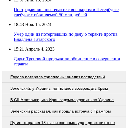
Пострадавшие при теракте с военкором в Петербурге
требуют с обвиняемой 50 млн рублей
18:43
Ноя. 15, 2023
Умер один из потерпевших по делу о теракте против
Владлена Татарского
15:21
Апрель 4, 2023
Дарье Треповой предъявили обвинение в совершении
теракта
Европа потеряла триллионы: анализ последствий
Зеленский: у Украины нет планов возвращать Крым
В США заявили, что Иран задумал ударить по Украине
Зеленский рассказал, как прошла встреча с Трампом
Путин отправил 13 тысяч военных туда, где их никто не