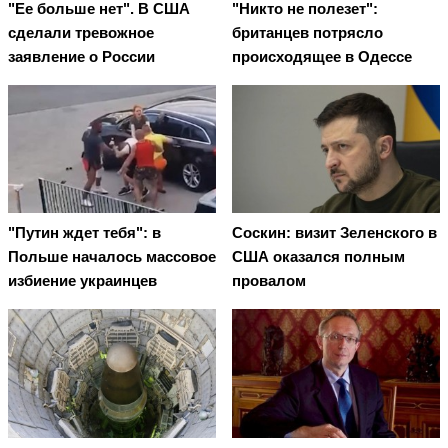
"Ее больше нет". В США
"Никто не полезет":
сделали тревожное
британцев потрясло
заявление о России
происходящее в Одессе
"Путин ждет тебя": в
Соскин: визит Зеленского в
Польше началось массовое
США оказался полным
избиение украинцев
провалом