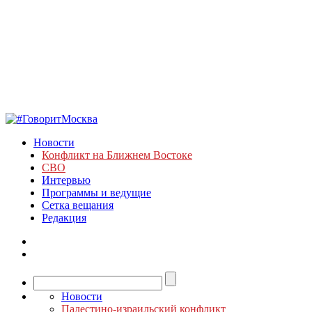
Новости
Конфликт на Ближнем Востоке
СВО
Интервью
Программы и ведущие
Сетка вещания
Редакция
Новости
Палестино-израильский конфликт