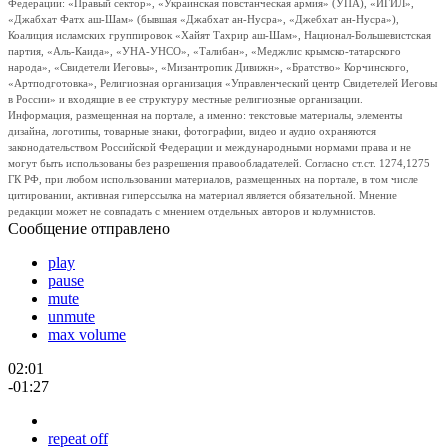
Федерации: «Правый сектор», «Украинская повстанческая армия» (УПА), «ИГИЛ»,
«Джабхат Фатх аш-Шам» (бывшая «Джабхат ан-Нусра», «Джебхат ан-Нусра»),
Коалиция исламских группировок «Хайят Тахрир аш-Шам», Национал-Большевистская
партия, «Аль-Каида», «УНА-УНСО», «Талибан», «Меджлис крымско-татарского
народа», «Свидетели Иеговы», «Мизантропик Дивижн», «Братство» Корчинского,
«Артподготовка», Религиозная организация «Управленческий центр Свидетелей Иеговы
в России» и входящие в ее структуру местные религиозные организации.
Информация, размещенная на портале, а именно: текстовые материалы, элементы
дизайна, логотипы, товарные знаки, фотографии, видео и аудио охраняются
законодательством Российской Федерации и международными нормами права и не
могут быть использованы без разрешения правообладателей. Согласно ст.ст. 1274,1275
ГК РФ, при любом использовании материалов, размещенных на портале, в том числе
цитировании, активная гиперссылка на материал является обязательной. Мнение
редакции может не совпадать с мнением отдельных авторов и колумнистов.
Сообщение отправлено
play
pause
mute
unmute
max volume
02:01
-01:27
repeat off