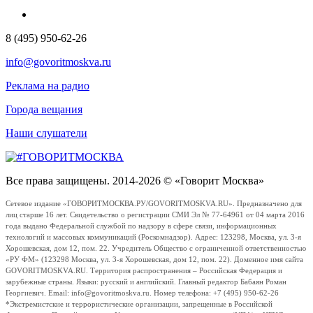
8 (495) 950-62-26
info@govoritmoskva.ru
Реклама на радио
Города вещания
Наши слушатели
Все права защищены. 2014-2026 © «Говорит Москва»
Сетевое издание «ГОВОРИТМОСКВА.РУ/GOVORITMOSKVA.RU». Предназначено для
лиц старше 16 лет. Свидетельство о регистрации СМИ Эл № 77-64961 от 04 марта 2016
года выдано Федеральной службой по надзору в сфере связи, информационных
технологий и массовых коммуникаций (Роскомнадзор). Адрес: 123298, Москва, ул. 3-я
Хорошевская, дом 12, пом. 22. Учредитель Общество с ограниченной ответственностью
«РУ ФМ» (123298 Москва, ул. 3-я Хорошевская, дом 12, пом. 22). Доменное имя сайта
GOVORITMOSKVA.RU. Территория распространения – Российская Федерация и
зарубежные страны. Языки: русский и английский. Главный редактор Бабаян Роман
Георгиевич. Email: info@govoritmoskva.ru. Номер телефона: +7 (495) 950-62-26
*Экстремистские и террористические организации, запрещенные в Российской