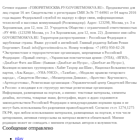
Сетевое издание «ГОВОРИТМОСКВА.РУ/GOVORITMOSKVA.RU». Предназначено для
лиц старше 16 лет. Свидетельство о регистрации СМИ Эл № 77-64961 от 04 марта 2016
года выдано Федеральной службой по надзору в сфере связи, информационных
технологий и массовых коммуникаций (Роскомнадзор). Адрес: 123298, Москва, ул. 3-я
Хорошевская, дом 12, пом. 22. Учредитель Общество с ограниченной ответственностью
«РУ ФМ» (123298 Москва, ул. 3-я Хорошевская, дом 12, пом. 22). Доменное имя сайта
GOVORITMOSKVA.RU. Территория распространения – Российская Федерация и
зарубежные страны. Языки: русский и английский. Главный редактор Бабаян Роман
Георгиевич. Email: info@govoritmoskva.ru. Номер телефона: +7 (495) 950-62-26
*Экстремистские и террористические организации, запрещенные в Российской
Федерации: «Правый сектор», «Украинская повстанческая армия» (УПА), «ИГИЛ»,
«Джабхат Фатх аш-Шам» (бывшая «Джабхат ан-Нусра», «Джебхат ан-Нусра»),
Коалиция исламских группировок «Хайят Тахрир аш-Шам», Национал-Большевистская
партия, «Аль-Каида», «УНА-УНСО», «Талибан», «Меджлис крымско-татарского
народа», «Свидетели Иеговы», «Мизантропик Дивижн», «Братство» Корчинского,
«Артподготовка», Религиозная организация «Управленческий центр Свидетелей Иеговы
в России» и входящие в ее структуру местные религиозные организации.
Информация, размещенная на портале, а именно: текстовые материалы, элементы
дизайна, логотипы, товарные знаки, фотографии, видео и аудио охраняются
законодательством Российской Федерации и международными нормами права и не
могут быть использованы без разрешения правообладателей. Согласно ст.ст. 1274,1275
ГК РФ, при любом использовании материалов, размещенных на портале, в том числе
цитировании, активная гиперссылка на материал является обязательной. Мнение
редакции может не совпадать с мнением отдельных авторов и колумнистов.
Сообщение отправлено
play