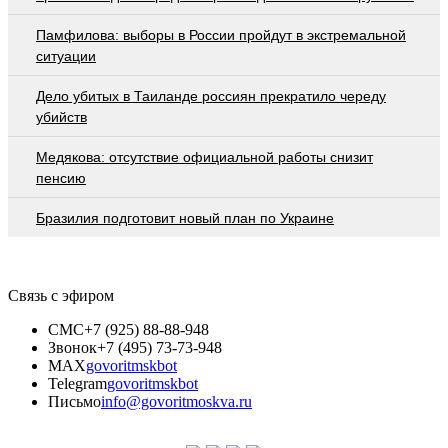
Памфилова: выборы в России пройдут в экстремальной
ситуации
Дело убитых в Таиланде россиян прекратило череду
убийств
Медякова: отсутствие официальной работы снизит
пенсию
Бразилия подготовит новый план по Украине
Связь с эфиром
СМС
+7 (925) 88-88-948
Звонок
+7 (495) 73-73-948
MAX
govoritmskbot
Telegram
govoritmskbot
Письмо
info@govoritmoskva.ru