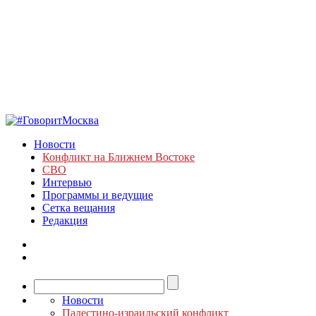
Новости
Конфликт на Ближнем Востоке
СВО
Интервью
Программы и ведущие
Сетка вещания
Редакция
Новости
Палестино-израильский конфликт