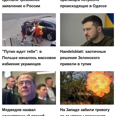
заявление о России
происходящее в Одессе
"Путин ждет тебя": в
Handelsblatt: хаотичные
Польше началось массовое
решения Зеленского
избиение украинцев
привели в тупик
Медведев назвал
На Западе забили тревогу
единственный способ
из-за угрозы окончания