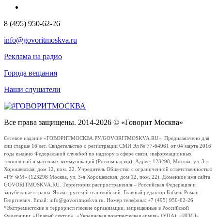
8 (495) 950-62-26
info@govoritmoskva.ru
Реклама на радио
Города вещания
Наши слушатели
Все права защищены. 2014-2026 © «Говорит Москва»
Сетевое издание «ГОВОРИТМОСКВА.РУ/GOVORITMOSKVA.RU». Предназначено для
лиц старше 16 лет. Свидетельство о регистрации СМИ Эл № 77-64961 от 04 марта 2016
года выдано Федеральной службой по надзору в сфере связи, информационных
технологий и массовых коммуникаций (Роскомнадзор). Адрес: 123298, Москва, ул. 3-я
Хорошевская, дом 12, пом. 22. Учредитель Общество с ограниченной ответственностью
«РУ ФМ» (123298 Москва, ул. 3-я Хорошевская, дом 12, пом. 22). Доменное имя сайта
GOVORITMOSKVA.RU. Территория распространения – Российская Федерация и
зарубежные страны. Языки: русский и английский. Главный редактор Бабаян Роман
Георгиевич. Email: info@govoritmoskva.ru. Номер телефона: +7 (495) 950-62-26
*Экстремистские и террористические организации, запрещенные в Российской
Федерации: «Правый сектор», «Украинская повстанческая армия» (УПА), «ИГИЛ»,