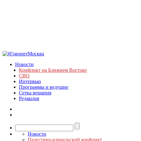
Новости
Конфликт на Ближнем Востоке
СВО
Интервью
Программы и ведущие
Сетка вещания
Редакция
Новости
Палестино-израильский конфликт