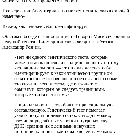
Фото: Максим Захаров/РИА Новости
Исследование биоматериала позволяет понять, «каких кровей
намешано».
Важно, как человек себя идентифицирует.
Об этом в беседе с радиостанцией «Говорит Москва» сообщил
ведущий генетик Биомедицинского холдинга «Атлас»
Александр Резник.
«Нет ни одного генетического теста, который
может помочь определить национальность, потому
что национальность
—
это то, как человек себя
идентифицирует, к какой этнической группе он
себя относит. Это совершенно не связано с генами,
это связано с его местом, где он живёт, с
обычаями, которым он следует, традициями,
которые чтятся в его семье.
Национальность
—
это больше про социальную
составляющую. Генетический тест помогает
узнать популяционный состав. Сегодня можно,
изучив определённые участки внутри молекул
ДНК, сравнив их с данными в научных
источниках, понять, каких же кровей намешано у