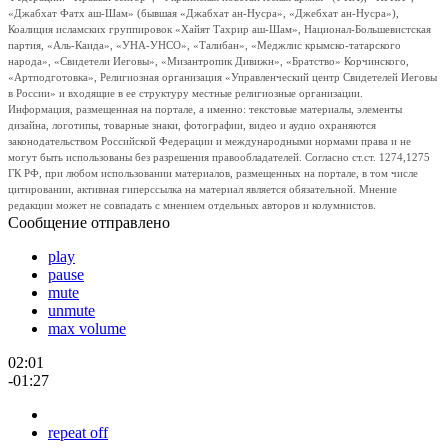
«Джабхат Фатх аш-Шам» (бывшая «Джабхат ан-Нусра», «Джебхат ан-Нусра»),
Коалиция исламских группировок «Хайят Тахрир аш-Шам», Национал-Большевистская
партия, «Аль-Каида», «УНА-УНСО», «Талибан», «Меджлис крымско-татарского
народа», «Свидетели Иеговы», «Мизантропик Дивижн», «Братство» Корчинского,
«Артподготовка», Религиозная организация «Управленческий центр Свидетелей Иеговы
в России» и входящие в ее структуру местные религиозные организации.
Информация, размещенная на портале, а именно: текстовые материалы, элементы
дизайна, логотипы, товарные знаки, фотографии, видео и аудио охраняются
законодательством Российской Федерации и международными нормами права и не
могут быть использованы без разрешения правообладателей. Согласно ст.ст. 1274,1275
ГК РФ, при любом использовании материалов, размещенных на портале, в том числе
цитировании, активная гиперссылка на материал является обязательной. Мнение
редакции может не совпадать с мнением отдельных авторов и колумнистов.
Сообщение отправлено
play
pause
mute
unmute
max volume
02:01
-01:27
repeat off