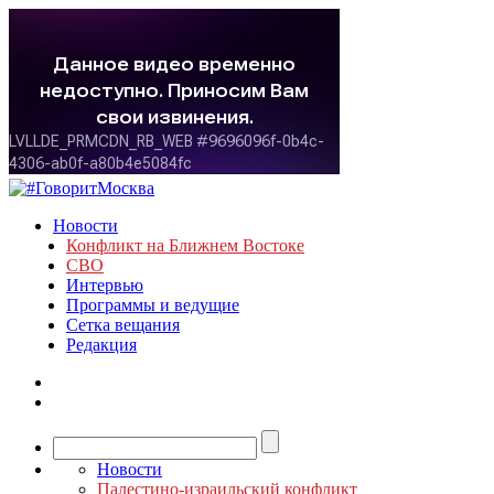
Новости
Конфликт на Ближнем Востоке
СВО
Интервью
Программы и ведущие
Сетка вещания
Редакция
Новости
Палестино-израильский конфликт