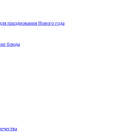
для празднования Нового года
ние блюда
вечества