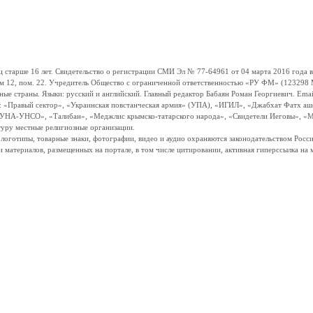
ше 16 лет. Свидетельство о регистрации СМИ Эл № 77-64961 от 04 марта 2016 года вы
ом 12, пом. 22. Учредитель Общество с ограниченной ответственностью «РУ ФМ» (123298 Мо
траны. Языки: русский и английский. Главный редактор Бабаян Роман Георгиевич. Email:
и: «Правый сектор», «Украинская повстанческая армия» (УПА), «ИГИЛ», «Джабхат Фатх а
«УНА-УНСО», «Талибан», «Меджлис крымско-татарского народа», «Свидетели Иеговы», «М
туру местные религиозные организации.
, логотипы, товарные знаки, фотографии, видео и аудио охраняются законодательством Ро
и материалов, размещенных на портале, в том числе цитировании, активная гиперссылка на 