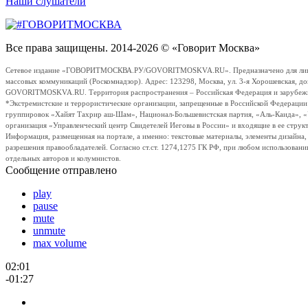
Наши слушатели
Все права защищены. 2014-2026 © «Говорит Москва»
Сетевое издание «ГОВОРИТМОСКВА.РУ/GOVORITMOSKVA.RU». Предназначено для лиц стар
массовых коммуникаций (Роскомнадзор). Адрес: 123298, Москва, ул. 3-я Хорошевская, д
GOVORITMOSKVA.RU. Территория распространения – Российская Федерация и зарубежные с
*Экстремистские и террористические организации, запрещенные в Российской Федераци
группировок «Хайят Тахрир аш-Шам», Национал-Большевистская партия, «Аль-Каида», 
организация «Управленческий центр Свидетелей Иеговы в России» и входящие в ее струк
Информация, размещенная на портале, а именно: текстовые материалы, элементы дизайна
разрешения правообладателей. Согласно ст.ст. 1274,1275 ГК РФ, при любом использовани
отдельных авторов и колумнистов.
Сообщение отправлено
play
pause
mute
unmute
max volume
02:01
-01:27