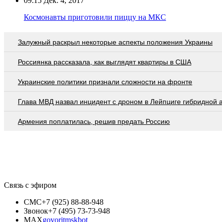
09:15
Дек. 4, 2017
Космонавты приготовили пиццу на МКС
Залужный раскрыл некоторые аспекты положения Украины
Россиянка рассказала, как выглядят квартиры в США
Украинские политики признали сложности на фронте
Глава МВД назвал инцидент с дроном в Лейпциге гибридной 
Армения поплатилась, решив предать Россию
Связь с эфиром
СМС
+7 (925) 88-88-948
Звонок
+7 (495) 73-73-948
MAX
govoritmskbot