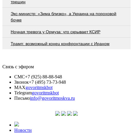
трещин
Экс-министр: «Зима близко», а Украина на пороховой
бочке
Ночная тревога у Ормуза: что скрывает КСИР
Трамп: возможный конец конфронтации с Ираном
Связь с эфиром
СМС
+7 (925) 88-88-948
Звонок
+7 (495) 73-73-948
MAX
govoritmskbot
Telegram
govoritmskbot
Письмо
info@govoritmoskva.ru
Новости