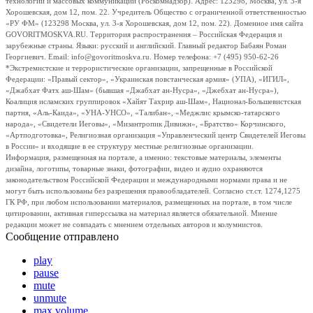
технологий и массовых коммуникаций (Роскомнадзор). Адрес: 123298, Москва, ул. 3-я
Хорошевская, дом 12, пом. 22. Учредитель Общество с ограниченной ответственностью
«РУ ФМ» (123298 Москва, ул. 3-я Хорошевская, дом 12, пом. 22). Доменное имя сайта
GOVORITMOSKVA.RU. Территория распространения – Российская Федерация и
зарубежные страны. Языки: русский и английский. Главный редактор Бабаян Роман
Георгиевич. Email: info@govoritmoskva.ru. Номер телефона: +7 (495) 950-62-26
*Экстремистские и террористические организации, запрещенные в Российской
Федерации: «Правый сектор», «Украинская повстанческая армия» (УПА), «ИГИЛ»,
«Джабхат Фатх аш-Шам» (бывшая «Джабхат ан-Нусра», «Джебхат ан-Нусра»),
Коалиция исламских группировок «Хайят Тахрир аш-Шам», Национал-Большевистская
партия, «Аль-Каида», «УНА-УНСО», «Талибан», «Меджлис крымско-татарского
народа», «Свидетели Иеговы», «Мизантропик Дивижн», «Братство» Корчинского,
«Артподготовка», Религиозная организация «Управленческий центр Свидетелей Иеговы
в России» и входящие в ее структуру местные религиозные организации.
Информация, размещенная на портале, а именно: текстовые материалы, элементы
дизайна, логотипы, товарные знаки, фотографии, видео и аудио охраняются
законодательством Российской Федерации и международными нормами права и не
могут быть использованы без разрешения правообладателей. Согласно ст.ст. 1274,1275
ГК РФ, при любом использовании материалов, размещенных на портале, в том числе
цитировании, активная гиперссылка на материал является обязательной. Мнение
редакции может не совпадать с мнением отдельных авторов и колумнистов.
Сообщение отправлено
play
pause
mute
unmute
max volume