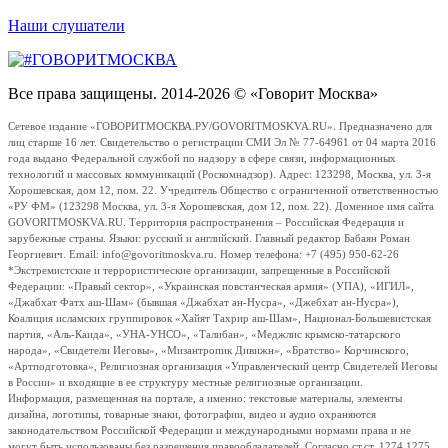
Наши слушатели
Все права защищены. 2014-2026 © «Говорит Москва»
Сетевое издание «ГОВОРИТМОСКВА.РУ/GOVORITMOSKVA.RU». Предназначено для
лиц старше 16 лет. Свидетельство о регистрации СМИ Эл № 77-64961 от 04 марта 2016
года выдано Федеральной службой по надзору в сфере связи, информационных
технологий и массовых коммуникаций (Роскомнадзор). Адрес: 123298, Москва, ул. 3-я
Хорошевская, дом 12, пом. 22. Учредитель Общество с ограниченной ответственностью
«РУ ФМ» (123298 Москва, ул. 3-я Хорошевская, дом 12, пом. 22). Доменное имя сайта
GOVORITMOSKVA.RU. Территория распространения – Российская Федерация и
зарубежные страны. Языки: русский и английский. Главный редактор Бабаян Роман
Георгиевич. Email: info@govoritmoskva.ru. Номер телефона: +7 (495) 950-62-26
*Экстремистские и террористические организации, запрещенные в Российской
Федерации: «Правый сектор», «Украинская повстанческая армия» (УПА), «ИГИЛ»,
«Джабхат Фатх аш-Шам» (бывшая «Джабхат ан-Нусра», «Джебхат ан-Нусра»),
Коалиция исламских группировок «Хайят Тахрир аш-Шам», Национал-Большевистская
партия, «Аль-Каида», «УНА-УНСО», «Талибан», «Меджлис крымско-татарского
народа», «Свидетели Иеговы», «Мизантропик Дивижн», «Братство» Корчинского,
«Артподготовка», Религиозная организация «Управленческий центр Свидетелей Иеговы
в России» и входящие в ее структуру местные религиозные организации.
Информация, размещенная на портале, а именно: текстовые материалы, элементы
дизайна, логотипы, товарные знаки, фотографии, видео и аудио охраняются
законодательством Российской Федерации и международными нормами права и не
могут быть использованы без разрешения правообладателей. Согласно ст.ст. 1274,1275