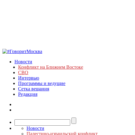
Новости
Конфликт на Ближнем Востоке
СВО
Интервью
Программы и ведущие
Сетка вещания
Редакция
Новости
Палестино-израильский конфликт