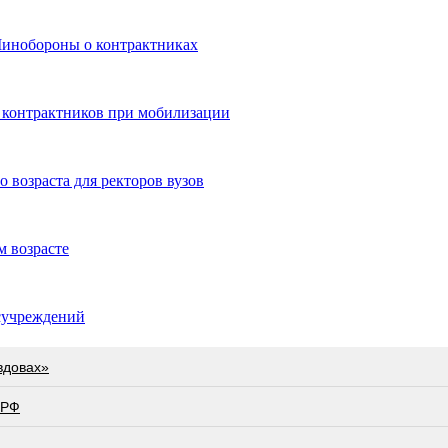
 Минобороны о контрактниках
 контрактников при мобилизации
 возраста для ректоров вузов
м возрасте
осучреждений
вдовах»
 РФ