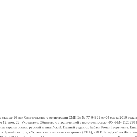
ше 16 лет. Свидетельство о регистрации СМИ Эл № 77-64961 от 04 марта 2016 года вы
ом 12, пом. 22. Учредитель Общество с ограниченной ответственностью «РУ ФМ» (123298 Мо
траны. Языки: русский и английский. Главный редактор Бабаян Роман Георгиевич. Email:
и: «Правый сектор», «Украинская повстанческая армия» (УПА), «ИГИЛ», «Джабхат Фатх а