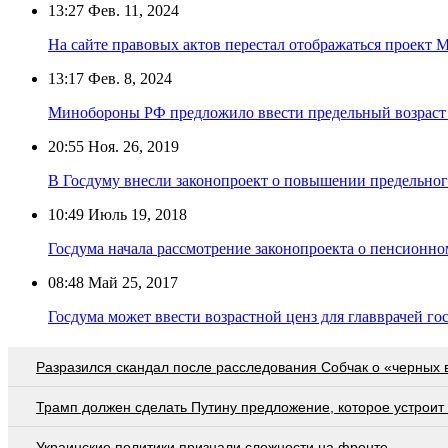
13:27
Фев. 11, 2024
На сайте правовых актов перестал отображаться проект
13:17
Фев. 8, 2024
Минобороны РФ предложило ввести предельный возраст
20:55
Ноя. 26, 2019
В Госдуму внесли законопроект о повышении предельного
10:49
Июль 19, 2018
Госдума начала рассмотрение законопроекта о пенсионно
08:48
Май 25, 2017
Госдума может ввести возрастной ценз для главврачей г
Разразился скандал после расследования Собчак о «черных 
Трамп должен сделать Путину предложение, которое устроит
Украинские политики признали сложности на фронте