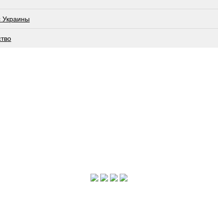
с Украины
ство