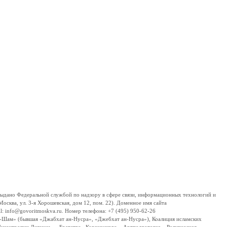
дано Федеральной службой по надзору в сфере связи, информационных технологий и
сква, ул. 3-я Хорошевская, дом 12, пом. 22). Доменное имя сайта
 info@govoritmoskva.ru. Номер телефона: +7 (495) 950-62-26
ш-Шам» (бывшая «Джабхат ан-Нусра», «Джебхат ан-Нусра»), Коалиция исламских