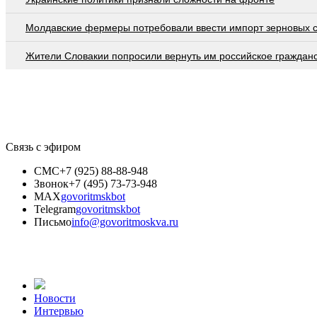
Молдавские фермеры потребовали ввести импорт зерновых 
Жители Словакии попросили вернуть им российское граждан
Связь с эфиром
СМС
+7 (925) 88-88-948
Звонок
+7 (495) 73-73-948
MAX
govoritmskbot
Telegram
govoritmskbot
Письмо
info@govoritmoskva.ru
Новости
Интервью