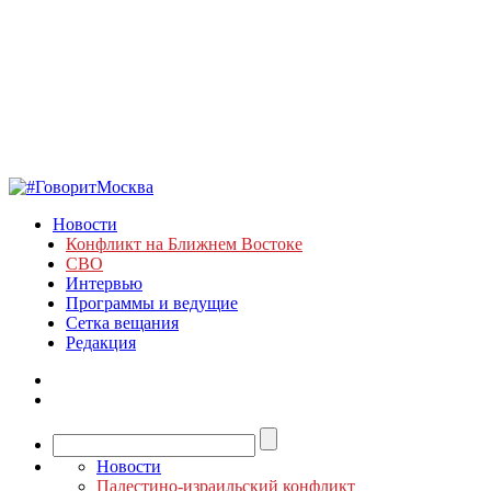
Новости
Конфликт на Ближнем Востоке
СВО
Интервью
Программы и ведущие
Сетка вещания
Редакция
Новости
Палестино-израильский конфликт