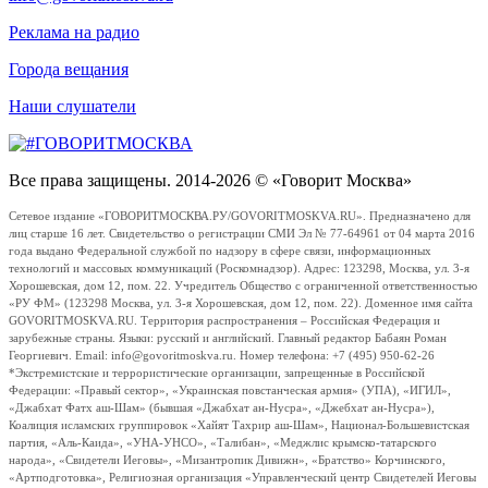
Реклама на радио
Города вещания
Наши слушатели
Все права защищены. 2014-2026 © «Говорит Москва»
Сетевое издание «ГОВОРИТМОСКВА.РУ/GOVORITMOSKVA.RU». Предназначено для
лиц старше 16 лет. Свидетельство о регистрации СМИ Эл № 77-64961 от 04 марта 2016
года выдано Федеральной службой по надзору в сфере связи, информационных
технологий и массовых коммуникаций (Роскомнадзор). Адрес: 123298, Москва, ул. 3-я
Хорошевская, дом 12, пом. 22. Учредитель Общество с ограниченной ответственностью
«РУ ФМ» (123298 Москва, ул. 3-я Хорошевская, дом 12, пом. 22). Доменное имя сайта
GOVORITMOSKVA.RU. Территория распространения – Российская Федерация и
зарубежные страны. Языки: русский и английский. Главный редактор Бабаян Роман
Георгиевич. Email: info@govoritmoskva.ru. Номер телефона: +7 (495) 950-62-26
*Экстремистские и террористические организации, запрещенные в Российской
Федерации: «Правый сектор», «Украинская повстанческая армия» (УПА), «ИГИЛ»,
«Джабхат Фатх аш-Шам» (бывшая «Джабхат ан-Нусра», «Джебхат ан-Нусра»),
Коалиция исламских группировок «Хайят Тахрир аш-Шам», Национал-Большевистская
партия, «Аль-Каида», «УНА-УНСО», «Талибан», «Меджлис крымско-татарского
народа», «Свидетели Иеговы», «Мизантропик Дивижн», «Братство» Корчинского,
«Артподготовка», Религиозная организация «Управленческий центр Свидетелей Иеговы