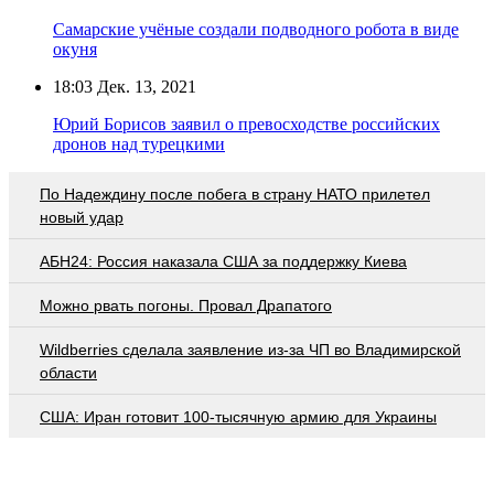
Самарские учёные создали подводного робота в виде
окуня
18:03
Дек. 13, 2021
Юрий Борисов заявил о превосходстве российских
дронов над турецкими
По Надеждину после побега в страну НАТО прилетел
новый удар
АБН24: Россия наказала США за поддержку Киева
Можно рвать погоны. Провал Драпатого
Wildberries cделала заявление из-за ЧП во Владимирской
области
США: Иран готовит 100-тысячную армию для Украины