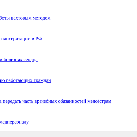
аботы вахтовым методом
спансеризации в РФ
и болезнях сердца
цию работающих граждан
 передать часть врачебных обязанностей медсёстрам
 медперсоналу