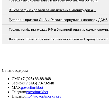
Тревожные сирены завыли по всей Курганской области
В Туве зафиксировали землетрясение магнитудой 4,1
Гутерриш призвал США и Россию вернуться к договору ДСНВ
Трамп: конфликт между РФ и Украиной один из самых сложн
Дмитриев: только правые партии могут спасти Европу от мигр
Связь с эфиром
СМС
+7 (925) 88-88-948
Звонок
+7 (495) 73-73-948
MAX
govoritmskbot
Telegram
govoritmskbot
Письмо
info@govoritmoskva.ru