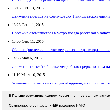
18:16
Окт. 13, 2015
Движение поездов на Серпуховско-Тимирязевской линии
18:28
Сен. 11, 2015
Пассажир сломавшегося в метро поезда рассказал о запахе
18:00
Сен. 11, 2015
Сбой на фиолетовой ветке метро вызвал транспортный ко
14:36
Май 6, 2015
Движение по зелёной ветке метро было прервано из-за п
11:19
Март 10, 2015
Упавшая на рельсы на станции «Баррикадная» пассажир
В Польше возмущены ударом Кремля по иностранным актив
Сравнение: Киев назвал КНДР надежнее НАТО