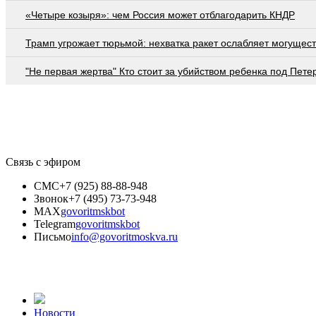
«Четыре козыря»: чем Россия может отблагодарить КНДР
Трамп угрожает тюрьмой: нехватка ракет ослабляет могущес
"Не первая жертва" Кто стоит за убийством ребенка под Пете
Связь с эфиром
СМС
+7 (925) 88-88-948
Звонок
+7 (495) 73-73-948
MAX
govoritmskbot
Telegram
govoritmskbot
Письмо
info@govoritmoskva.ru
Новости