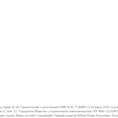
ше 16 лет. Свидетельство о регистрации СМИ Эл № 77-64961 от 04 марта 2016 года вы
ом 12, пом. 22. Учредитель Общество с ограниченной ответственностью «РУ ФМ» (123298 Мо
траны. Языки: русский и английский. Главный редактор Бабаян Роман Георгиевич. Email: