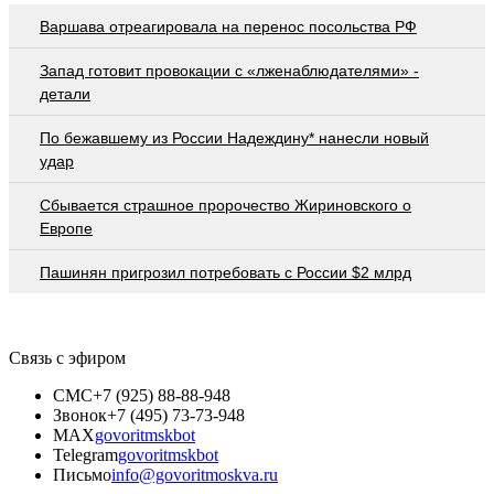
Варшава отреагировала на перенос посольства РФ
Запад готовит провокации с «лженаблюдателями» -
детали
По бежавшему из России Надеждину* нанесли новый
удар
Сбывается страшное пророчество Жириновского о
Европе
Пашинян пригрозил потребовать c России $2 млрд
Связь с эфиром
СМС
+7 (925) 88-88-948
Звонок
+7 (495) 73-73-948
MAX
govoritmskbot
Telegram
govoritmskbot
Письмо
info@govoritmoskva.ru