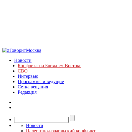
Новости
Конфликт на Ближнем Востоке
СВО
Интервью
Программы и ведущие
Сетка вещания
Редакция
Новости
Палестино-израильский конфликт