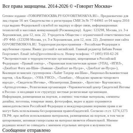
Все права защищены. 2014-2026 © «Говорит Москва»
Сетевое издание «ГОВОРИТМОСКВА.РУ/GOVORITMOSKVA.RU». Предназначено для
лиц старше 16 лет. Свидетельство о регистрации СМИ Эл № 77-64961 от 04 марта 2016
года выдано Федеральной службой по надзору в сфере связи, информационных
технологий и массовых коммуникаций (Роскомнадзор). Адрес: 123298, Москва, ул. 3-я
Хорошевская, дом 12, пом. 22. Учредитель Общество с ограниченной ответственностью
«РУ ФМ» (123298 Москва, ул. 3-я Хорошевская, дом 12, пом. 22). Доменное имя сайта
GOVORITMOSKVA.RU. Территория распространения – Российская Федерация и
зарубежные страны. Языки: русский и английский. Главный редактор Бабаян Роман
Георгиевич. Email: info@govoritmoskva.ru. Номер телефона: +7 (495) 950-62-26
*Экстремистские и террористические организации, запрещенные в Российской
Федерации: «Правый сектор», «Украинская повстанческая армия» (УПА), «ИГИЛ»,
«Джабхат Фатх аш-Шам» (бывшая «Джабхат ан-Нусра», «Джебхат ан-Нусра»),
Коалиция исламских группировок «Хайят Тахрир аш-Шам», Национал-Большевистская
партия, «Аль-Каида», «УНА-УНСО», «Талибан», «Меджлис крымско-татарского
народа», «Свидетели Иеговы», «Мизантропик Дивижн», «Братство» Корчинского,
«Артподготовка», Религиозная организация «Управленческий центр Свидетелей Иеговы
в России» и входящие в ее структуру местные религиозные организации.
Информация, размещенная на портале, а именно: текстовые материалы, элементы
дизайна, логотипы, товарные знаки, фотографии, видео и аудио охраняются
законодательством Российской Федерации и международными нормами права и не
могут быть использованы без разрешения правообладателей. Согласно ст.ст. 1274,1275
ГК РФ, при любом использовании материалов, размещенных на портале, в том числе
цитировании, активная гиперссылка на материал является обязательной. Мнение
редакции может не совпадать с мнением отдельных авторов и колумнистов.
Сообщение отправлено