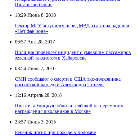
Пизанской башне
18:29
Июнь 8, 2018
Ректор МГУ вступился перед МВД за автора надписи
«Нет фан-зоне»
06:57
Авг. 28, 2017
Полиция проверяет инцидент с умывшим пассажиров
зелёнкой таксистом в Хабаровске
08:54
Июль 7, 2016
СМИ сообщают о смерти в США экс-полковника
российской разведки Александра Потеева
12:16
Апрель 28, 2016
Писателя Улицкую облили зелёнкой на церемонии
награждения школьников в Москве
23:57
Июнь 3, 2015
Ребёнок погиб при пожаре в Коломне