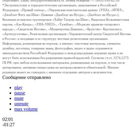
Георгиевич. Email: info@govoritmoskva.ru. Номер телефона: +7 (495) 950-62-26
*Экстремистские и террористические организации, запрещенные в Российской
Федерации: «Правый сектор», «Украинская повстанческая армия» (УПА), «ИГИЛ»,
«Джабхат Фатх аш-Шам» (бывшая «Джабхат ан-Нусра», «Джебхат ан-Нусра»),
Коалиция исламских группировок «Хайят Тахрир аш-Шам», Национал-Большевистская
партия, «Аль-Каида», «УНА-УНСО», «Талибан», «Меджлис крымско-татарского
народа», «Свидетели Иеговы», «Мизантропик Дивижн», «Братство» Корчинского,
«Артподготовка», Религиозная организация «Управленческий центр Свидетелей Иеговы
в России» и входящие в ее структуру местные религиозные организации.
Информация, размещенная на портале, а именно: текстовые материалы, элементы
дизайна, логотипы, товарные знаки, фотографии, видео и аудио охраняются
законодательством Российской Федерации и международными нормами права и не
могут быть использованы без разрешения правообладателей. Согласно ст.ст. 1274,1275
ГК РФ, при любом использовании материалов, размещенных на портале, в том числе
цитировании, активная гиперссылка на материал является обязательной. Мнение
редакции может не совпадать с мнением отдельных авторов и колумнистов.
Сообщение отправлено
play
pause
mute
unmute
max volume
02:01
-01:27