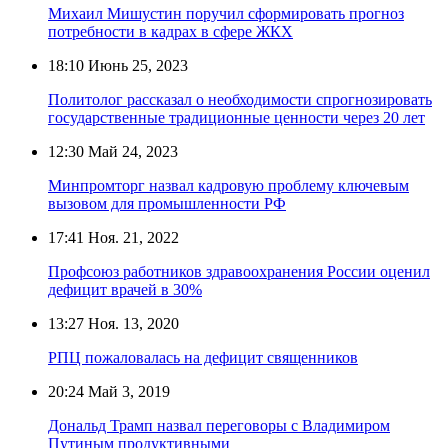
Михаил Мишустин поручил сформировать прогноз
потребности в кадрах в сфере ЖКХ
18:10
Июнь 25, 2023
Политолог рассказал о необходимости спрогнозировать
государственные традиционные ценности через 20 лет
12:30
Май 24, 2023
Минпромторг назвал кадровую проблему ключевым
вызовом для промышленности РФ
17:41
Ноя. 21, 2022
Профсоюз работников здравоохранения России оценил
дефицит врачей в 30%
13:27
Ноя. 13, 2020
РПЦ пожаловалась на дефицит священников
20:24
Май 3, 2019
Дональд Трамп назвал переговоры с Владимиром
Путиным продуктивными