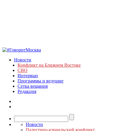
Новости
Конфликт на Ближнем Востоке
СВО
Интервью
Программы и ведущие
Сетка вещания
Редакция
Новости
Палестино-израильский конфликт