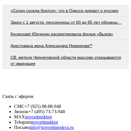
«Сосед соседа боится»: что в Одессе думают о русских
Закон с 1 августа: пенсионеры от 60 до 85 лет обязаны…
Космонавт Юрчихин раскритиковала фильм «Вызов»
Арестована жена Александра Невзорова**
СВ: жители Черниговской области массово отказываются
от эвакуации
Связь с эфиром
СМС
+7 (925) 88-88-948
Звонок
+7 (495) 73-73-948
MAX
govoritmskbot
Telegram
govoritmskbot
Письмо
info@govoritmoskva.ru