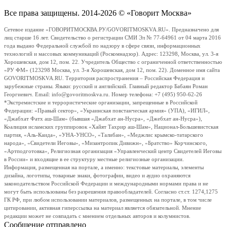
Все права защищены. 2014-2026 © «Говорит Москва»
Сетевое издание «ГОВОРИТМОСКВА.РУ/GOVORITMOSKVA.RU». Предназначено для
лиц старше 16 лет. Свидетельство о регистрации СМИ Эл № 77-64961 от 04 марта 2016
года выдано Федеральной службой по надзору в сфере связи, информационных
технологий и массовых коммуникаций (Роскомнадзор). Адрес: 123298, Москва, ул. 3-я
Хорошевская, дом 12, пом. 22. Учредитель Общество с ограниченной ответственностью
«РУ ФМ» (123298 Москва, ул. 3-я Хорошевская, дом 12, пом. 22). Доменное имя сайта
GOVORITMOSKVA.RU. Территория распространения – Российская Федерация и
зарубежные страны. Языки: русский и английский. Главный редактор Бабаян Роман
Георгиевич. Email: info@govoritmoskva.ru. Номер телефона: +7 (495) 950-62-26
*Экстремистские и террористические организации, запрещенные в Российской
Федерации: «Правый сектор», «Украинская повстанческая армия» (УПА), «ИГИЛ»,
«Джабхат Фатх аш-Шам» (бывшая «Джабхат ан-Нусра», «Джебхат ан-Нусра»),
Коалиция исламских группировок «Хайят Тахрир аш-Шам», Национал-Большевистская
партия, «Аль-Каида», «УНА-УНСО», «Талибан», «Меджлис крымско-татарского
народа», «Свидетели Иеговы», «Мизантропик Дивижн», «Братство» Корчинского,
«Артподготовка», Религиозная организация «Управленческий центр Свидетелей Иеговы
в России» и входящие в ее структуру местные религиозные организации.
Информация, размещенная на портале, а именно: текстовые материалы, элементы
дизайна, логотипы, товарные знаки, фотографии, видео и аудио охраняются
законодательством Российской Федерации и международными нормами права и не
могут быть использованы без разрешения правообладателей. Согласно ст.ст. 1274,1275
ГК РФ, при любом использовании материалов, размещенных на портале, в том числе
цитировании, активная гиперссылка на материал является обязательной. Мнение
редакции может не совпадать с мнением отдельных авторов и колумнистов.
Сообщение отправлено