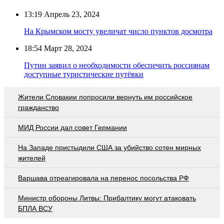
13:19
Апрель 23, 2024
На Крымском мосту увеличат число пунктов досмотра
18:54
Март 28, 2024
Путин заявил о необходимости обеспечить россиянам
доступные туристические путёвки
Жители Словакии попросили вернуть им российское
гражданство
МИД России дал совет Германии
На Западе пристыдили США за убийство сотен мирных
жителей
Варшава отреагировала на перенос посольства РФ
Министр обороны Литвы: Прибалтику могут атаковать
БПЛА ВСУ