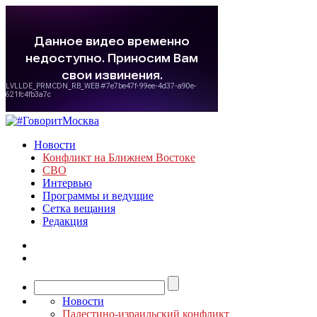
Новости
Конфликт на Ближнем Востоке
СВО
Интервью
Программы и ведущие
Сетка вещания
Редакция
Новости
Палестино-израильский конфликт