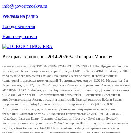
info@govoritmoskva.ru
Реклама на радио
Города вещания
Наши слушатели
Все права защищены. 2014-2026 © «Говорит Москва»
Сетевое издание «ГОВОРИТМОСКВА.РУ/GOVORITMOSKVA.RU». Предназначено для
лиц старше 16 лет. Свидетельство о регистрации СМИ Эл № 77-64961 от 04 марта 2016
года выдано Федеральной службой по надзору в сфере связи, информационных
технологий и массовых коммуникаций (Роскомнадзор). Адрес: 123298, Москва, ул. 3-я
Хорошевская, дом 12, пом. 22. Учредитель Общество с ограниченной ответственностью
«РУ ФМ» (123298 Москва, ул. 3-я Хорошевская, дом 12, пом. 22). Доменное имя сайта
GOVORITMOSKVA.RU. Территория распространения – Российская Федерация и
зарубежные страны. Языки: русский и английский. Главный редактор Бабаян Роман
Георгиевич. Email: info@govoritmoskva.ru. Номер телефона: +7 (495) 950-62-26
*Экстремистские и террористические организации, запрещенные в Российской
Федерации: «Правый сектор», «Украинская повстанческая армия» (УПА), «ИГИЛ»,
«Джабхат Фатх аш-Шам» (бывшая «Джабхат ан-Нусра», «Джебхат ан-Нусра»),
Коалиция исламских группировок «Хайят Тахрир аш-Шам», Национал-Большевистская
партия, «Аль-Каида», «УНА-УНСО», «Талибан», «Меджлис крымско-татарского
народа», «Свидетели Иеговы», «Мизантропик Дивижн», «Братство» Корчинского,