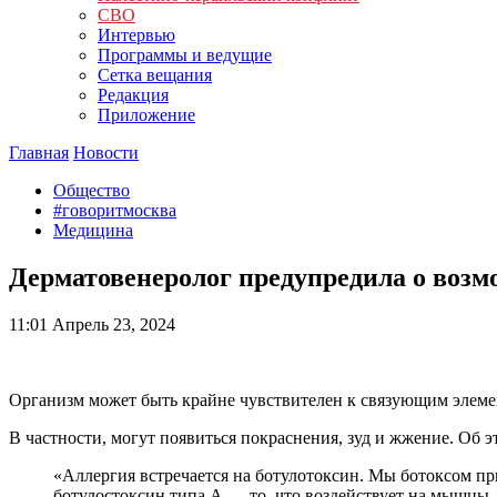
СВО
Интервью
Программы и ведущие
Сетка вещания
Редакция
Приложение
Главная
Новости
Общество
#говоритмосква
Медицина
Дерматовенеролог предупредила о возм
11:01
Апрель 23, 2024
Организм может быть крайне чувствителен к связующим элеме
В частности, могут появиться покраснения, зуд и жжение. Об 
«Аллергия встречается на ботулотоксин. Мы ботоксом пр
ботулостоксин типа А — то, что воздействует на мышцы.