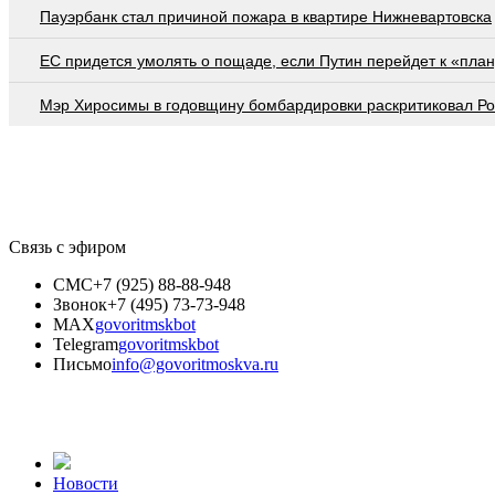
Пауэрбанк стал причиной пожара в квартире Нижневартовска
EC придется умолять о пощаде, если Путин перейдет к «план
Мэр Хиросимы в годовщину бомбардировки раскритиковал Р
Связь с эфиром
СМС
+7 (925) 88-88-948
Звонок
+7 (495) 73-73-948
MAX
govoritmskbot
Telegram
govoritmskbot
Письмо
info@govoritmoskva.ru
Новости