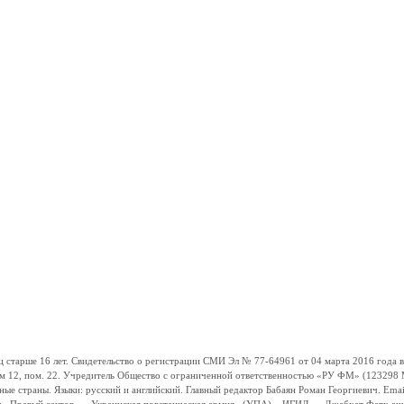
ше 16 лет. Свидетельство о регистрации СМИ Эл № 77-64961 от 04 марта 2016 года вы
ом 12, пом. 22. Учредитель Общество с ограниченной ответственностью «РУ ФМ» (123298 Мо
траны. Языки: русский и английский. Главный редактор Бабаян Роман Георгиевич. Email: