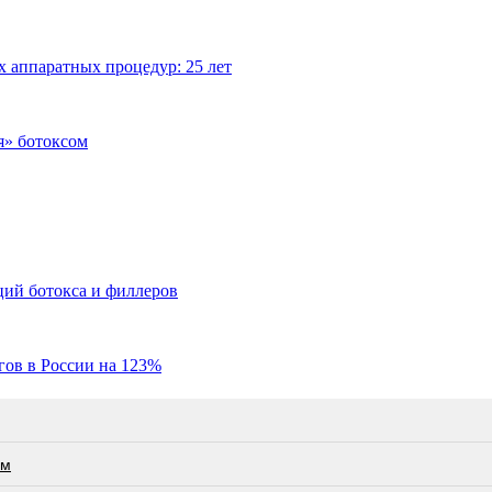
х аппаратных процедур: 25 лет
я» ботоксом
ций ботокса и филлеров
гов в России на 123%
ам