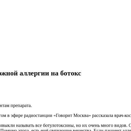
ожной аллергии на ботокс
нтам препарата.
этом в эфире радиостанции «Говорит Москва» рассказала врач-к
ивыкли называть все ботулотоксины, но их очень много видов.
 Помимо этого, есть ещё связующие вещества. Если пациент алле