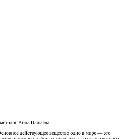
осметолог Аида Пашаева.
 Основное действующее вещество одно в мире — это
ргичен, нужно подбирать препараты, в составе которых