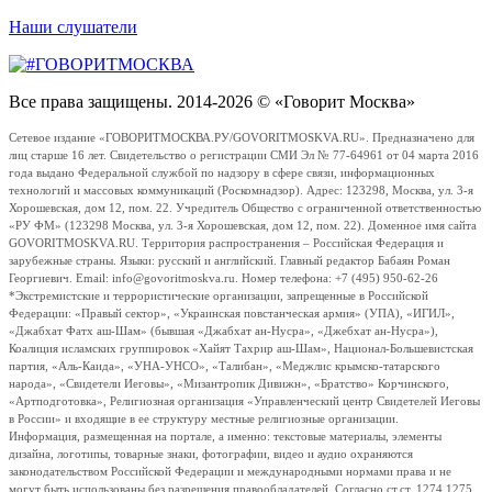
Наши слушатели
Все права защищены. 2014-2026 © «Говорит Москва»
Сетевое издание «ГОВОРИТМОСКВА.РУ/GOVORITMOSKVA.RU». Предназначено для
лиц старше 16 лет. Свидетельство о регистрации СМИ Эл № 77-64961 от 04 марта 2016
года выдано Федеральной службой по надзору в сфере связи, информационных
технологий и массовых коммуникаций (Роскомнадзор). Адрес: 123298, Москва, ул. 3-я
Хорошевская, дом 12, пом. 22. Учредитель Общество с ограниченной ответственностью
«РУ ФМ» (123298 Москва, ул. 3-я Хорошевская, дом 12, пом. 22). Доменное имя сайта
GOVORITMOSKVA.RU. Территория распространения – Российская Федерация и
зарубежные страны. Языки: русский и английский. Главный редактор Бабаян Роман
Георгиевич. Email: info@govoritmoskva.ru. Номер телефона: +7 (495) 950-62-26
*Экстремистские и террористические организации, запрещенные в Российской
Федерации: «Правый сектор», «Украинская повстанческая армия» (УПА), «ИГИЛ»,
«Джабхат Фатх аш-Шам» (бывшая «Джабхат ан-Нусра», «Джебхат ан-Нусра»),
Коалиция исламских группировок «Хайят Тахрир аш-Шам», Национал-Большевистская
партия, «Аль-Каида», «УНА-УНСО», «Талибан», «Меджлис крымско-татарского
народа», «Свидетели Иеговы», «Мизантропик Дивижн», «Братство» Корчинского,
«Артподготовка», Религиозная организация «Управленческий центр Свидетелей Иеговы
в России» и входящие в ее структуру местные религиозные организации.
Информация, размещенная на портале, а именно: текстовые материалы, элементы
дизайна, логотипы, товарные знаки, фотографии, видео и аудио охраняются
законодательством Российской Федерации и международными нормами права и не
могут быть использованы без разрешения правообладателей. Согласно ст.ст. 1274,1275