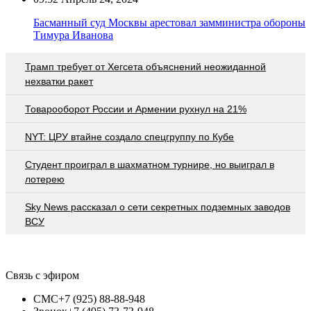
Басманный суд Москвы арестовал замминистра обороны
Тимура Иванова
Трамп требует от Хегсета объяснений неожиданной
нехватки ракет
Товарооборот России и Армении рухнул на 21%
NYT: ЦРУ втайне создало спецгруппу по Кубе
Студент проиграл в шахматном турнире, но выиграл в
лотерею
Sky News рассказал о сети секретных подземных заводов
ВСУ
Связь с эфиром
СМС
+7 (925) 88-88-948