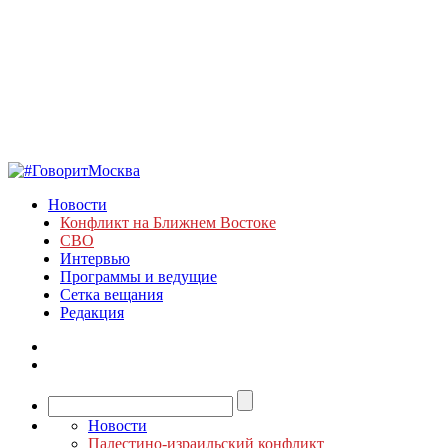
Новости
Конфликт на Ближнем Востоке
СВО
Интервью
Программы и ведущие
Сетка вещания
Редакция
Новости
Палестино-израильский конфликт