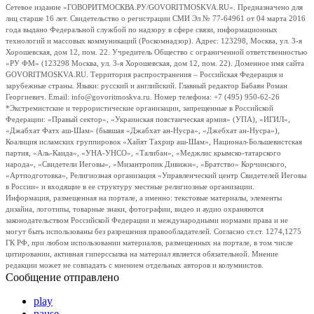
Сетевое издание «ГОВОРИТМОСКВА.РУ/GOVORITMOSKVA.RU». Предназначено для
лиц старше 16 лет. Свидетельство о регистрации СМИ Эл № 77-64961 от 04 марта 2016
года выдано Федеральной службой по надзору в сфере связи, информационных
технологий и массовых коммуникаций (Роскомнадзор). Адрес: 123298, Москва, ул. 3-я
Хорошевская, дом 12, пом. 22. Учредитель Общество с ограниченной ответственностью
«РУ ФМ» (123298 Москва, ул. 3-я Хорошевская, дом 12, пом. 22). Доменное имя сайта
GOVORITMOSKVA.RU. Территория распространения – Российская Федерация и
зарубежные страны. Языки: русский и английский. Главный редактор Бабаян Роман
Георгиевич. Email: info@govoritmoskva.ru. Номер телефона: +7 (495) 950-62-26
*Экстремистские и террористические организации, запрещенные в Российской
Федерации: «Правый сектор», «Украинская повстанческая армия» (УПА), «ИГИЛ»,
«Джабхат Фатх аш-Шам» (бывшая «Джабхат ан-Нусра», «Джебхат ан-Нусра»),
Коалиция исламских группировок «Хайят Тахрир аш-Шам», Национал-Большевистская
партия, «Аль-Каида», «УНА-УНСО», «Талибан», «Меджлис крымско-татарского
народа», «Свидетели Иеговы», «Мизантропик Дивижн», «Братство» Корчинского,
«Артподготовка», Религиозная организация «Управленческий центр Свидетелей Иеговы
в России» и входящие в ее структуру местные религиозные организации.
Информация, размещенная на портале, а именно: текстовые материалы, элементы
дизайна, логотипы, товарные знаки, фотографии, видео и аудио охраняются
законодательством Российской Федерации и международными нормами права и не
могут быть использованы без разрешения правообладателей. Согласно ст.ст. 1274,1275
ГК РФ, при любом использовании материалов, размещенных на портале, в том числе
цитировании, активная гиперссылка на материал является обязательной. Мнение
редакции может не совпадать с мнением отдельных авторов и колумнистов.
Сообщение отправлено
play
pause