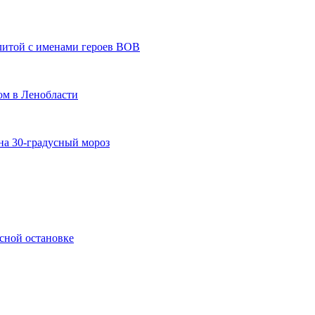
литой с именами героев ВОВ
ом в Ленобласти
 на 30-градусный мороз
усной остановке