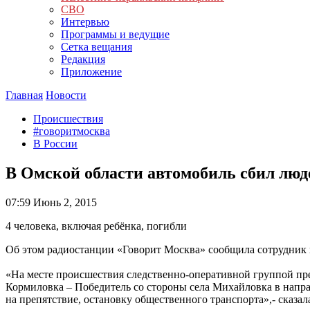
СВО
Интервью
Программы и ведущие
Сетка вещания
Редакция
Приложение
Главная
Новости
Происшествия
#говоритмосква
В России
В Омской области автомобиль сбил люде
07:59
Июнь 2, 2015
4 человека, включая ребёнка, погибли
Об этом радиостанции «Говорит Москва» сообщила сотрудник
«На месте происшествия следственно-оперативной группой пре
Кормиловка – Победитель со стороны села Михайловка в направ
на препятствие, остановку общественного транспорта»,- сказа