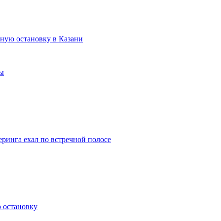
усную остановку в Казани
вы
ринга ехал по встречной полосе
ю остановку