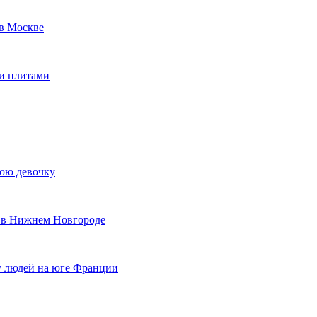
в Москве
ми плитами
нюю девочку
е в Нижнем Новгороде
пу людей на юге Франции