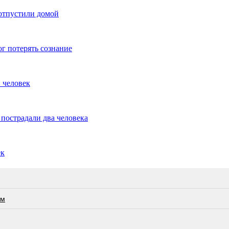
отпустили домой
ог потерять сознание
 человек
 пострадали два человека
ек
ам