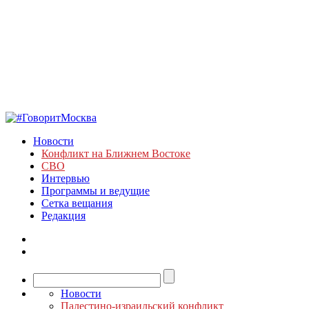
Новости
Конфликт на Ближнем Востоке
СВО
Интервью
Программы и ведущие
Сетка вещания
Редакция
Новости
Палестино-израильский конфликт