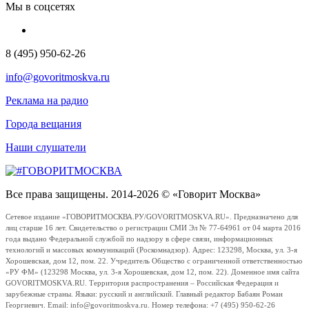
Мы в соцсетях
8 (495) 950-62-26
info@govoritmoskva.ru
Реклама на радио
Города вещания
Наши слушатели
Все права защищены. 2014-2026 © «Говорит Москва»
Сетевое издание «ГОВОРИТМОСКВА.РУ/GOVORITMOSKVA.RU». Предназначено для
лиц старше 16 лет. Свидетельство о регистрации СМИ Эл № 77-64961 от 04 марта 2016
года выдано Федеральной службой по надзору в сфере связи, информационных
технологий и массовых коммуникаций (Роскомнадзор). Адрес: 123298, Москва, ул. 3-я
Хорошевская, дом 12, пом. 22. Учредитель Общество с ограниченной ответственностью
«РУ ФМ» (123298 Москва, ул. 3-я Хорошевская, дом 12, пом. 22). Доменное имя сайта
GOVORITMOSKVA.RU. Территория распространения – Российская Федерация и
зарубежные страны. Языки: русский и английский. Главный редактор Бабаян Роман
Георгиевич. Email: info@govoritmoskva.ru. Номер телефона: +7 (495) 950-62-26