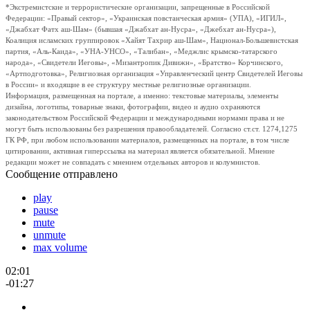
*Экстремистские и террористические организации, запрещенные в Российской
Федерации: «Правый сектор», «Украинская повстанческая армия» (УПА), «ИГИЛ»,
«Джабхат Фатх аш-Шам» (бывшая «Джабхат ан-Нусра», «Джебхат ан-Нусра»),
Коалиция исламских группировок «Хайят Тахрир аш-Шам», Национал-Большевистская
партия, «Аль-Каида», «УНА-УНСО», «Талибан», «Меджлис крымско-татарского
народа», «Свидетели Иеговы», «Мизантропик Дивижн», «Братство» Корчинского,
«Артподготовка», Религиозная организация «Управленческий центр Свидетелей Иеговы
в России» и входящие в ее структуру местные религиозные организации.
Информация, размещенная на портале, а именно: текстовые материалы, элементы
дизайна, логотипы, товарные знаки, фотографии, видео и аудио охраняются
законодательством Российской Федерации и международными нормами права и не
могут быть использованы без разрешения правообладателей. Согласно ст.ст. 1274,1275
ГК РФ, при любом использовании материалов, размещенных на портале, в том числе
цитировании, активная гиперссылка на материал является обязательной. Мнение
редакции может не совпадать с мнением отдельных авторов и колумнистов.
Сообщение отправлено
play
pause
mute
unmute
max volume
02:01
-01:27