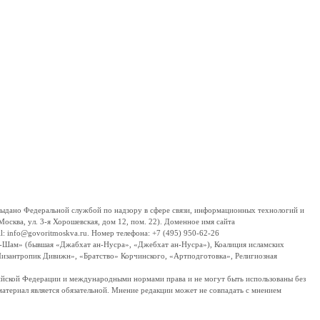
дано Федеральной службой по надзору в сфере связи, информационных технологий и
сква, ул. 3-я Хорошевская, дом 12, пом. 22). Доменное имя сайта
 info@govoritmoskva.ru. Номер телефона: +7 (495) 950-62-26
ш-Шам» (бывшая «Джабхат ан-Нусра», «Джебхат ан-Нусра»), Коалиция исламских
изантропик Дивижн», «Братство» Корчинского, «Артподготовка», Религиозная
ссийской Федерации и международными нормами права и не могут быть использованы без
материал является обязательной. Мнение редакции может не совпадать с мнением