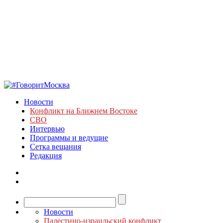
Новости
Конфликт на Ближнем Востоке
СВО
Интервью
Программы и ведущие
Сетка вещания
Редакция
Новости
Палестино-израильский конфликт