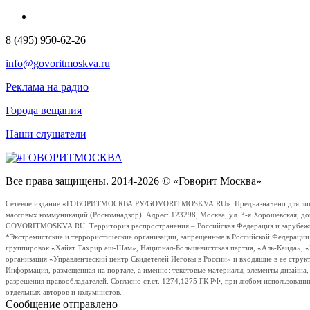
8 (495) 950-62-26
info@govoritmoskva.ru
Реклама на радио
Города вещания
Наши слушатели
Все права защищены. 2014-2026 © «Говорит Москва»
Сетевое издание «ГОВОРИТМОСКВА.РУ/GOVORITMOSKVA.RU». Предназначено для лиц стар
массовых коммуникаций (Роскомнадзор). Адрес: 123298, Москва, ул. 3-я Хорошевская, д
GOVORITMOSKVA.RU. Территория распространения – Российская Федерация и зарубежные с
*Экстремистские и террористические организации, запрещенные в Российской Федераци
группировок «Хайят Тахрир аш-Шам», Национал-Большевистская партия, «Аль-Каида», 
организация «Управленческий центр Свидетелей Иеговы в России» и входящие в ее струк
Информация, размещенная на портале, а именно: текстовые материалы, элементы дизайна
разрешения правообладателей. Согласно ст.ст. 1274,1275 ГК РФ, при любом использовани
отдельных авторов и колумнистов.
Сообщение отправлено