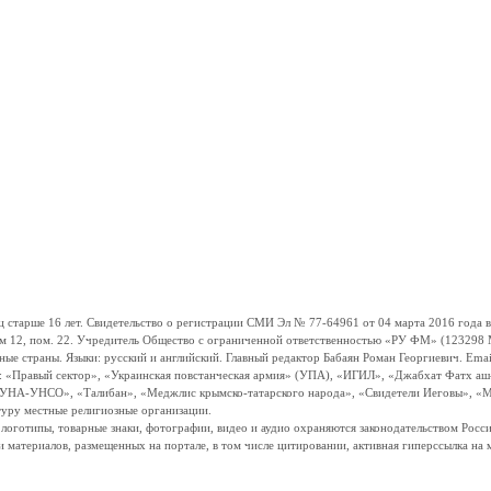
ше 16 лет. Свидетельство о регистрации СМИ Эл № 77-64961 от 04 марта 2016 года вы
ом 12, пом. 22. Учредитель Общество с ограниченной ответственностью «РУ ФМ» (123298 Мо
траны. Языки: русский и английский. Главный редактор Бабаян Роман Георгиевич. Email:
и: «Правый сектор», «Украинская повстанческая армия» (УПА), «ИГИЛ», «Джабхат Фатх а
«УНА-УНСО», «Талибан», «Меджлис крымско-татарского народа», «Свидетели Иеговы», «М
туру местные религиозные организации.
, логотипы, товарные знаки, фотографии, видео и аудио охраняются законодательством Ро
и материалов, размещенных на портале, в том числе цитировании, активная гиперссылка на 