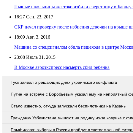
Пьяные школьницы жестоко избили сверстницу в Барнаул
16:27
Сен. 23, 2017
СКР начал проверку после избиения девочки на крыше 
18:09
Авг. 3, 2016
Машина со спецсигналом сбила пешехода в центре Моск
23:08
Июль 31, 2015
В Москве аэроэкспресс насмерть сбил ребенка
Туск заявил о решающих днях украинского конфликта
Путин на встрече с Воробьёвым указал ему на неприятный ф
Стало известно, откуда запускали беспилотники на Казань
Гражданку Узбекистана вышлют на родину из-за коврика с ф
Памфилова: выборы в России пройдут в экстремальной ситуа