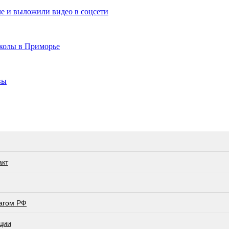
е и выложили видео в соцсети
школы в Приморье
вы
акт
лагом РФ
ции