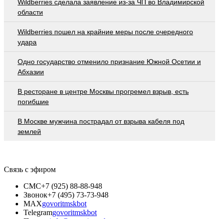
Wildberries cделала заявление из-за ЧП во Владимирской
области
Wildberries пошел на крайние меры после очередного
удара
Одно государство отменило признание Южной Осетии и
Абхазии
В ресторане в центре Москвы прогремел взрыв, есть
погибшие
В Москве мужчина пострадал от взрыва кабеля под
землей
Связь с эфиром
СМС
+7 (925) 88-88-948
Звонок
+7 (495) 73-73-948
MAX
govoritmskbot
Telegram
govoritmskbot