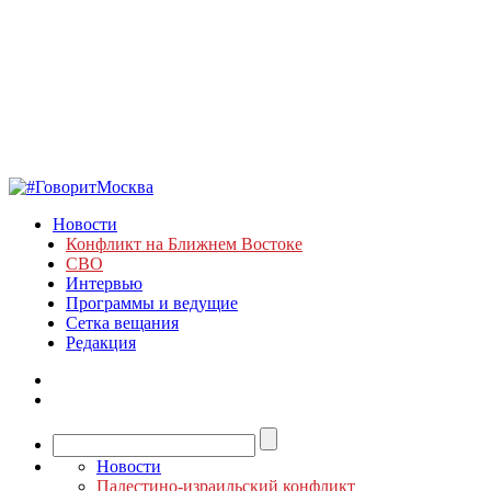
Новости
Конфликт на Ближнем Востоке
СВО
Интервью
Программы и ведущие
Сетка вещания
Редакция
Новости
Палестино-израильский конфликт