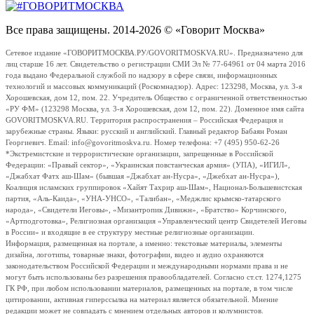
Все права защищены. 2014-2026 © «Говорит Москва»
Сетевое издание «ГОВОРИТМОСКВА.РУ/GOVORITMOSKVA.RU». Предназначено для
лиц старше 16 лет. Свидетельство о регистрации СМИ Эл № 77-64961 от 04 марта 2016
года выдано Федеральной службой по надзору в сфере связи, информационных
технологий и массовых коммуникаций (Роскомнадзор). Адрес: 123298, Москва, ул. 3-я
Хорошевская, дом 12, пом. 22. Учредитель Общество с ограниченной ответственностью
«РУ ФМ» (123298 Москва, ул. 3-я Хорошевская, дом 12, пом. 22). Доменное имя сайта
GOVORITMOSKVA.RU. Территория распространения – Российская Федерация и
зарубежные страны. Языки: русский и английский. Главный редактор Бабаян Роман
Георгиевич. Email: info@govoritmoskva.ru. Номер телефона: +7 (495) 950-62-26
*Экстремистские и террористические организации, запрещенные в Российской
Федерации: «Правый сектор», «Украинская повстанческая армия» (УПА), «ИГИЛ»,
«Джабхат Фатх аш-Шам» (бывшая «Джабхат ан-Нусра», «Джебхат ан-Нусра»),
Коалиция исламских группировок «Хайят Тахрир аш-Шам», Национал-Большевистская
партия, «Аль-Каида», «УНА-УНСО», «Талибан», «Меджлис крымско-татарского
народа», «Свидетели Иеговы», «Мизантропик Дивижн», «Братство» Корчинского,
«Артподготовка», Религиозная организация «Управленческий центр Свидетелей Иеговы
в России» и входящие в ее структуру местные религиозные организации.
Информация, размещенная на портале, а именно: текстовые материалы, элементы
дизайна, логотипы, товарные знаки, фотографии, видео и аудио охраняются
законодательством Российской Федерации и международными нормами права и не
могут быть использованы без разрешения правообладателей. Согласно ст.ст. 1274,1275
ГК РФ, при любом использовании материалов, размещенных на портале, в том числе
цитировании, активная гиперссылка на материал является обязательной. Мнение
редакции может не совпадать с мнением отдельных авторов и колумнистов.