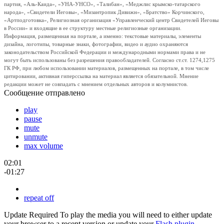
партия, «Аль-Каида», «УНА-УНСО», «Талибан», «Меджлис крымско-татарского
народа», «Свидетели Иеговы», «Мизантропик Дивижн», «Братство» Корчинского,
«Артподготовка», Религиозная организация «Управленческий центр Свидетелей Иеговы
в России» и входящие в ее структуру местные религиозные организации.
Информация, размещенная на портале, а именно: текстовые материалы, элементы
дизайна, логотипы, товарные знаки, фотографии, видео и аудио охраняются
законодательством Российской Федерации и международными нормами права и не
могут быть использованы без разрешения правообладателей. Согласно ст.ст. 1274,1275
ГК РФ, при любом использовании материалов, размещенных на портале, в том числе
цитировании, активная гиперссылка на материал является обязательной. Мнение
редакции может не совпадать с мнением отдельных авторов и колумнистов.
Сообщение отправлено
play
pause
mute
unmute
max volume
02:01
-01:27
repeat off
Update Required
To play the media you will need to either update
your browser to a recent version or update your
Flash plugin
.