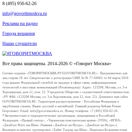
8 (495) 950-62-26
info@govoritmoskva.ru
Реклама на радио
Города вещания
Наши слушатели
Все права защищены. 2014-2026 © «Говорит Москва»
Сетевое издание «ГОВОРИТМОСКВА.РУ/GOVORITMOSKVA.RU». Предназначено для
лиц старше 16 лет. Свидетельство о регистрации СМИ Эл № 77-64961 от 04 марта 2016
года выдано Федеральной службой по надзору в сфере связи, информационных
технологий и массовых коммуникаций (Роскомнадзор). Адрес: 123298, Москва, ул. 3-я
Хорошевская, дом 12, пом. 22. Учредитель Общество с ограниченной ответственностью
«РУ ФМ» (123298 Москва, ул. 3-я Хорошевская, дом 12, пом. 22). Доменное имя сайта
GOVORITMOSKVA.RU. Территория распространения – Российская Федерация и
зарубежные страны. Языки: русский и английский. Главный редактор Бабаян Роман
Георгиевич. Email: info@govoritmoskva.ru. Номер телефона: +7 (495) 950-62-26
*Экстремистские и террористические организации, запрещенные в Российской
Федерации: «Правый сектор», «Украинская повстанческая армия» (УПА), «ИГИЛ»,
«Джабхат Фатх аш-Шам» (бывшая «Джабхат ан-Нусра», «Джебхат ан-Нусра»),
Коалиция исламских группировок «Хайят Тахрир аш-Шам», Национал-Большевистская