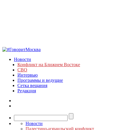
Новости
Конфликт на Ближнем Востоке
СВО
Интервью
Программы и ведущие
Сетка вещания
Редакция
Новости
Палестино-израильский конфликт