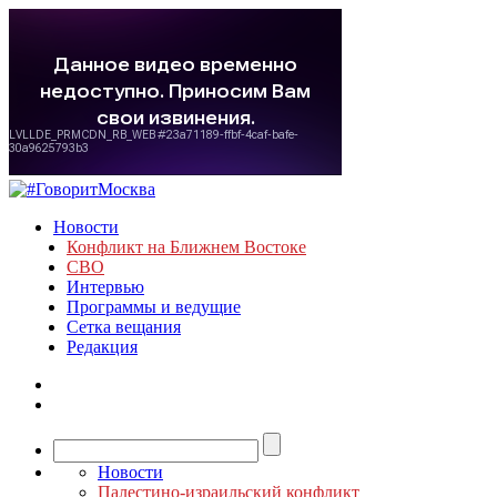
Новости
Конфликт на Ближнем Востоке
СВО
Интервью
Программы и ведущие
Сетка вещания
Редакция
Новости
Палестино-израильский конфликт