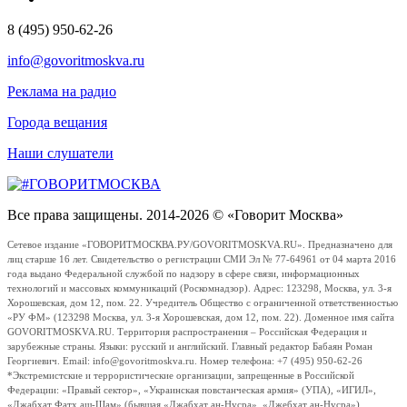
8 (495) 950-62-26
info@govoritmoskva.ru
Реклама на радио
Города вещания
Наши слушатели
Все права защищены. 2014-2026 © «Говорит Москва»
Сетевое издание «ГОВОРИТМОСКВА.РУ/GOVORITMOSKVA.RU». Предназначено для
лиц старше 16 лет. Свидетельство о регистрации СМИ Эл № 77-64961 от 04 марта 2016
года выдано Федеральной службой по надзору в сфере связи, информационных
технологий и массовых коммуникаций (Роскомнадзор). Адрес: 123298, Москва, ул. 3-я
Хорошевская, дом 12, пом. 22. Учредитель Общество с ограниченной ответственностью
«РУ ФМ» (123298 Москва, ул. 3-я Хорошевская, дом 12, пом. 22). Доменное имя сайта
GOVORITMOSKVA.RU. Территория распространения – Российская Федерация и
зарубежные страны. Языки: русский и английский. Главный редактор Бабаян Роман
Георгиевич. Email: info@govoritmoskva.ru. Номер телефона: +7 (495) 950-62-26
*Экстремистские и террористические организации, запрещенные в Российской
Федерации: «Правый сектор», «Украинская повстанческая армия» (УПА), «ИГИЛ»,
«Джабхат Фатх аш-Шам» (бывшая «Джабхат ан-Нусра», «Джебхат ан-Нусра»),