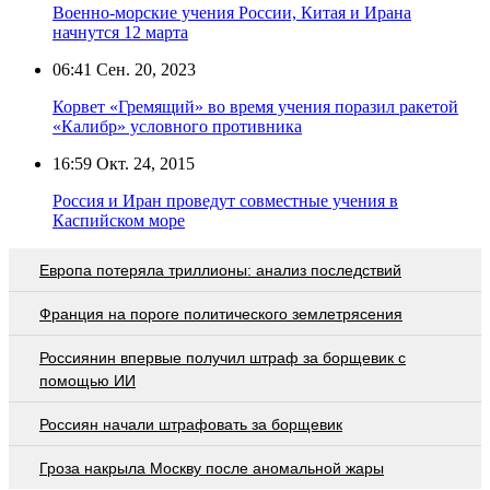
Военно-морские учения России, Китая и Ирана
начнутся 12 марта
06:41
Сен. 20, 2023
Корвет «Гремящий» во время учения поразил ракетой
«Калибр» условного противника
16:59
Окт. 24, 2015
Россия и Иран проведут совместные учения в
Каспийском море
Европа потеряла триллионы: анализ последствий
Франция на пороге политического землетрясения
Россиянин впервые получил штраф за борщевик с
помощью ИИ
Россиян начали штрафовать за борщевик
Гроза накрыла Москву после аномальной жары