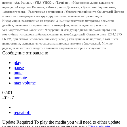
партия, «Аль-Каида», «УНА-УНСО», «Талибан», «Меджлис крымско-татарского
народа», «Свидетели Иеговы», «Мизантропик Дивижн», «Братство» Корчинского,
«Артподготовка», Религиозная организация «Управленческий центр Свидетелей Иеговы
в России» и входящие в ее структуру местные религиозные организации.
Информация, размещенная на портале, а именно: текстовые материалы, элементы
дизайна, логотипы, товарные знаки, фотографии, видео и аудио охраняются
законодательством Российской Федерации и международными нормами права и не
могут быть использованы без разрешения правообладателей. Согласно ст.ст. 1274,1275
ГК РФ, при любом использовании материалов, размещенных на портале, в том числе
цитировании, активная гиперссылка на материал является обязательной. Мнение
редакции может не совпадать с мнением отдельных авторов и колумнистов.
Сообщение отправлено
play
pause
mute
unmute
max volume
02:01
-01:27
repeat off
Update Required
To play the media you will need to either update