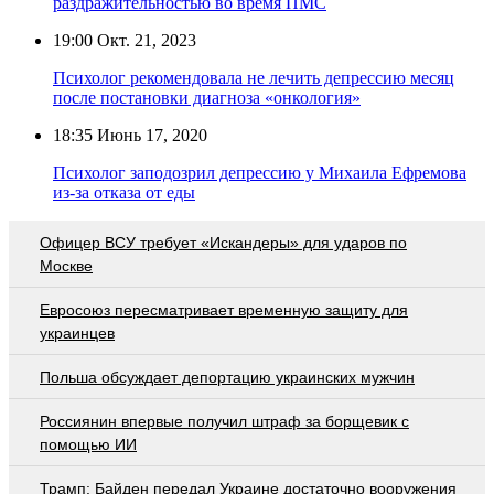
раздражительностью во время ПМС
19:00
Окт. 21, 2023
Психолог рекомендовала не лечить депрессию месяц
после постановки диагноза «онкология»
18:35
Июнь 17, 2020
Психолог заподозрил депрессию у Михаила Ефремова
из-за отказа от еды
Офицер ВСУ требует «Искандеры» для ударов по
Москве
Евросоюз пересматривает временную защиту для
украинцев
Польша обсуждает депортацию украинских мужчин
Россиянин впервые получил штраф за борщевик с
помощью ИИ
Трамп: Байден передал Украине достаточно вооружения