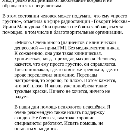
Люди редко воспринимают заболевание всерьёз и не
обращаются к специалистам.
В этом состоянии человек может подумать, что ему «просто
грустно», отметила в эфире радиостанции «Говорит Москва»
Ирина Мансурова. Она призвала не бояться обращаться за
помощью, в том числе в благотворительные организации.
«Много. Очень много [пациентов с клинической
депрессией — прим.ГМ]. Без медикаментов никак.
К сожалению, она уже такая клиническая,
хроническая, когда приходят, махровая. Человеку
кажется, что ему просто грустно, он справляется.
Где-то поплакал, где-то опять же тревожно, где-то
вроде переключил внимание. Перепады
настроения, то хорошо, то плохо. Потом кажется,
что всё плохо. И жизнь уже приобрела такие
тусклые краски. Ничего не хочется, ничего не
радует.
В наши дни помощь психологов недешёвая. Я
очень рекомендую также искать поддержку
фондов. Не бояться, там тоже хорошие
специалисты работают. Искать помощь, не
оставаться наедине».