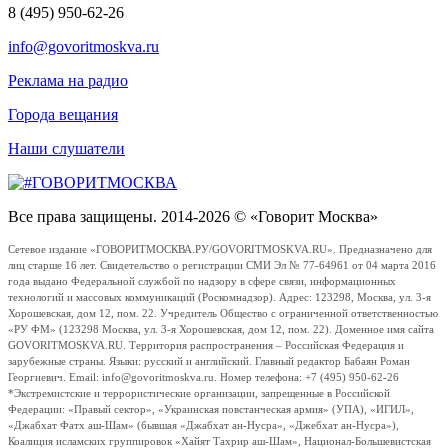
8 (495) 950-62-26
info@govoritmoskva.ru
Реклама на радио
Города вещания
Наши слушатели
Все права защищены. 2014-2026 © «Говорит Москва»
Сетевое издание «ГОВОРИТМОСКВА.РУ/GOVORITMOSKVA.RU». Предназначено для
лиц старше 16 лет. Свидетельство о регистрации СМИ Эл № 77-64961 от 04 марта 2016
года выдано Федеральной службой по надзору в сфере связи, информационных
технологий и массовых коммуникаций (Роскомнадзор). Адрес: 123298, Москва, ул. 3-я
Хорошевская, дом 12, пом. 22. Учредитель Общество с ограниченной ответственностью
«РУ ФМ» (123298 Москва, ул. 3-я Хорошевская, дом 12, пом. 22). Доменное имя сайта
GOVORITMOSKVA.RU. Территория распространения – Российская Федерация и
зарубежные страны. Языки: русский и английский. Главный редактор Бабаян Роман
Георгиевич. Email: info@govoritmoskva.ru. Номер телефона: +7 (495) 950-62-26
*Экстремистские и террористические организации, запрещенные в Российской
Федерации: «Правый сектор», «Украинская повстанческая армия» (УПА), «ИГИЛ»,
«Джабхат Фатх аш-Шам» (бывшая «Джабхат ан-Нусра», «Джебхат ан-Нусра»),
Коалиция исламских группировок «Хайят Тахрир аш-Шам», Национал-Большевистская