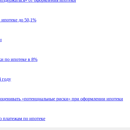
воздержаться» от оформления ипотеки
 ипотеке до 50,1%
и
ки по ипотеке в 8%
4 году
н оценивать «потенциальные риски» при оформлении ипотеки
о платежам по ипотеке