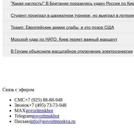
"Какая наглость!" В Британии поразились удару России по Ки
Студент проиграл в шахматном турнире, но выиграл в лотер
Трамп: Европейские армии слабы, и это позор США
Морской удар по НАТО: Киев теряет важный маршрут
В Грузии объяснили масштабное отключение электроэнергии
Связь с эфиром
СМС
+7 (925) 88-88-948
Звонок
+7 (495) 73-73-948
MAX
govoritmskbot
Telegram
govoritmskbot
Письмо
info@govoritmoskva.ru