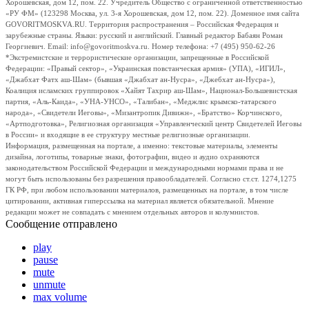
Хорошевская, дом 12, пом. 22. Учредитель Общество с ограниченной ответственностью
«РУ ФМ» (123298 Москва, ул. 3-я Хорошевская, дом 12, пом. 22). Доменное имя сайта
GOVORITMOSKVA.RU. Территория распространения – Российская Федерация и
зарубежные страны. Языки: русский и английский. Главный редактор Бабаян Роман
Георгиевич. Email: info@govoritmoskva.ru. Номер телефона: +7 (495) 950-62-26
*Экстремистские и террористические организации, запрещенные в Российской
Федерации: «Правый сектор», «Украинская повстанческая армия» (УПА), «ИГИЛ»,
«Джабхат Фатх аш-Шам» (бывшая «Джабхат ан-Нусра», «Джебхат ан-Нусра»),
Коалиция исламских группировок «Хайят Тахрир аш-Шам», Национал-Большевистская
партия, «Аль-Каида», «УНА-УНСО», «Талибан», «Меджлис крымско-татарского
народа», «Свидетели Иеговы», «Мизантропик Дивижн», «Братство» Корчинского,
«Артподготовка», Религиозная организация «Управленческий центр Свидетелей Иеговы
в России» и входящие в ее структуру местные религиозные организации.
Информация, размещенная на портале, а именно: текстовые материалы, элементы
дизайна, логотипы, товарные знаки, фотографии, видео и аудио охраняются
законодательством Российской Федерации и международными нормами права и не
могут быть использованы без разрешения правообладателей. Согласно ст.ст. 1274,1275
ГК РФ, при любом использовании материалов, размещенных на портале, в том числе
цитировании, активная гиперссылка на материал является обязательной. Мнение
редакции может не совпадать с мнением отдельных авторов и колумнистов.
Сообщение отправлено
play
pause
mute
unmute
max volume