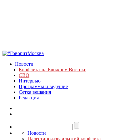
Новости
Конфликт на Ближнем Востоке
СВО
Интервью
Программы и ведущие
Сетка вещания
Редакция
Новости
Палестино-израильский конфликт