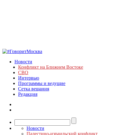
Новости
Конфликт на Ближнем Востоке
СВО
Интервью
Программы и ведущие
Сетка вещания
Редакция
Новости
Палестино-израильский конфликт