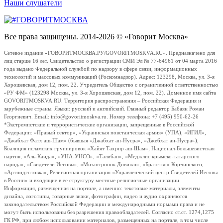
Наши слушатели
Все права защищены. 2014-2026 © «Говорит Москва»
Сетевое издание «ГОВОРИТМОСКВА.РУ/GOVORITMOSKVA.RU». Предназначено для
лиц старше 16 лет. Свидетельство о регистрации СМИ Эл № 77-64961 от 04 марта 2016
года выдано Федеральной службой по надзору в сфере связи, информационных
технологий и массовых коммуникаций (Роскомнадзор). Адрес: 123298, Москва, ул. 3-я
Хорошевская, дом 12, пом. 22. Учредитель Общество с ограниченной ответственностью
«РУ ФМ» (123298 Москва, ул. 3-я Хорошевская, дом 12, пом. 22). Доменное имя сайта
GOVORITMOSKVA.RU. Территория распространения – Российская Федерация и
зарубежные страны. Языки: русский и английский. Главный редактор Бабаян Роман
Георгиевич. Email: info@govoritmoskva.ru. Номер телефона: +7 (495) 950-62-26
*Экстремистские и террористические организации, запрещенные в Российской
Федерации: «Правый сектор», «Украинская повстанческая армия» (УПА), «ИГИЛ»,
«Джабхат Фатх аш-Шам» (бывшая «Джабхат ан-Нусра», «Джебхат ан-Нусра»),
Коалиция исламских группировок «Хайят Тахрир аш-Шам», Национал-Большевистская
партия, «Аль-Каида», «УНА-УНСО», «Талибан», «Меджлис крымско-татарского
народа», «Свидетели Иеговы», «Мизантропик Дивижн», «Братство» Корчинского,
«Артподготовка», Религиозная организация «Управленческий центр Свидетелей Иеговы
в России» и входящие в ее структуру местные религиозные организации.
Информация, размещенная на портале, а именно: текстовые материалы, элементы
дизайна, логотипы, товарные знаки, фотографии, видео и аудио охраняются
законодательством Российской Федерации и международными нормами права и не
могут быть использованы без разрешения правообладателей. Согласно ст.ст. 1274,1275
ГК РФ, при любом использовании материалов, размещенных на портале, в том числе