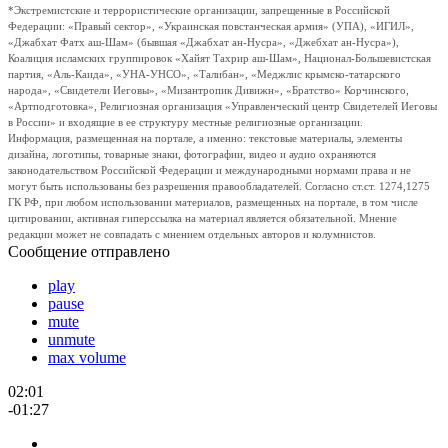
*Экстремистские и террористические организации, запрещенные в Российской
Федерации: «Правый сектор», «Украинская повстанческая армия» (УПА), «ИГИЛ»,
«Джабхат Фатх аш-Шам» (бывшая «Джабхат ан-Нусра», «Джебхат ан-Нусра»),
Коалиция исламских группировок «Хайят Тахрир аш-Шам», Национал-Большевистская
партия, «Аль-Каида», «УНА-УНСО», «Талибан», «Меджлис крымско-татарского
народа», «Свидетели Иеговы», «Мизантропик Дивижн», «Братство» Корчинского,
«Артподготовка», Религиозная организация «Управленческий центр Свидетелей Иеговы
в России» и входящие в ее структуру местные религиозные организации.
Информация, размещенная на портале, а именно: текстовые материалы, элементы
дизайна, логотипы, товарные знаки, фотографии, видео и аудио охраняются
законодательством Российской Федерации и международными нормами права и не
могут быть использованы без разрешения правообладателей. Согласно ст.ст. 1274,1275
ГК РФ, при любом использовании материалов, размещенных на портале, в том числе
цитировании, активная гиперссылка на материал является обязательной. Мнение
редакции может не совпадать с мнением отдельных авторов и колумнистов.
Сообщение отправлено
play
pause
mute
unmute
max volume
02:01
-01:27