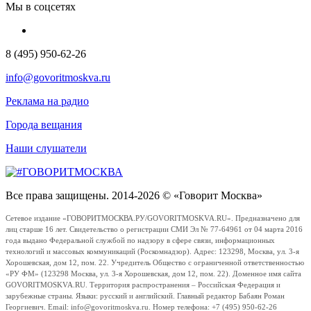
Мы в соцсетях
8 (495) 950-62-26
info@govoritmoskva.ru
Реклама на радио
Города вещания
Наши слушатели
Все права защищены. 2014-2026 © «Говорит Москва»
Сетевое издание «ГОВОРИТМОСКВА.РУ/GOVORITMOSKVA.RU». Предназначено для
лиц старше 16 лет. Свидетельство о регистрации СМИ Эл № 77-64961 от 04 марта 2016
года выдано Федеральной службой по надзору в сфере связи, информационных
технологий и массовых коммуникаций (Роскомнадзор). Адрес: 123298, Москва, ул. 3-я
Хорошевская, дом 12, пом. 22. Учредитель Общество с ограниченной ответственностью
«РУ ФМ» (123298 Москва, ул. 3-я Хорошевская, дом 12, пом. 22). Доменное имя сайта
GOVORITMOSKVA.RU. Территория распространения – Российская Федерация и
зарубежные страны. Языки: русский и английский. Главный редактор Бабаян Роман
Георгиевич. Email: info@govoritmoskva.ru. Номер телефона: +7 (495) 950-62-26