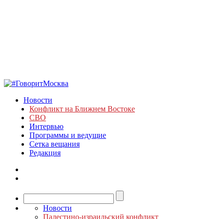
Новости
Конфликт на Ближнем Востоке
СВО
Интервью
Программы и ведущие
Сетка вещания
Редакция
Новости
Палестино-израильский конфликт