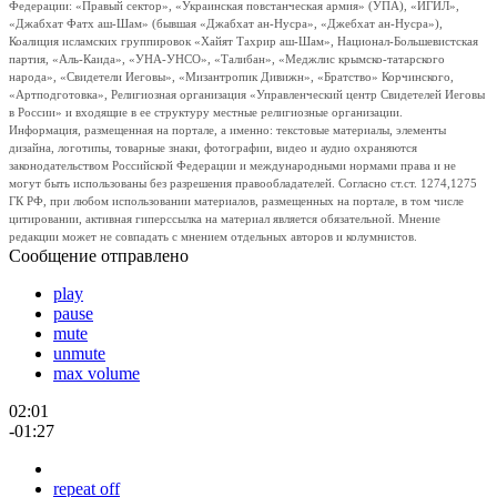
Федерации: «Правый сектор», «Украинская повстанческая армия» (УПА), «ИГИЛ»,
«Джабхат Фатх аш-Шам» (бывшая «Джабхат ан-Нусра», «Джебхат ан-Нусра»),
Коалиция исламских группировок «Хайят Тахрир аш-Шам», Национал-Большевистская
партия, «Аль-Каида», «УНА-УНСО», «Талибан», «Меджлис крымско-татарского
народа», «Свидетели Иеговы», «Мизантропик Дивижн», «Братство» Корчинского,
«Артподготовка», Религиозная организация «Управленческий центр Свидетелей Иеговы
в России» и входящие в ее структуру местные религиозные организации.
Информация, размещенная на портале, а именно: текстовые материалы, элементы
дизайна, логотипы, товарные знаки, фотографии, видео и аудио охраняются
законодательством Российской Федерации и международными нормами права и не
могут быть использованы без разрешения правообладателей. Согласно ст.ст. 1274,1275
ГК РФ, при любом использовании материалов, размещенных на портале, в том числе
цитировании, активная гиперссылка на материал является обязательной. Мнение
редакции может не совпадать с мнением отдельных авторов и колумнистов.
Сообщение отправлено
play
pause
mute
unmute
max volume
02:01
-01:27
repeat off