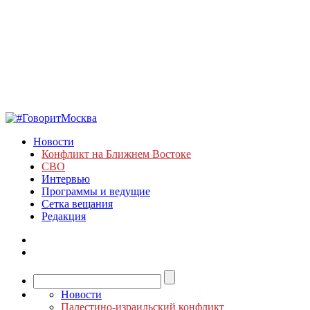
Новости
Конфликт на Ближнем Востоке
СВО
Интервью
Программы и ведущие
Сетка вещания
Редакция
Новости
Палестино-израильский конфликт