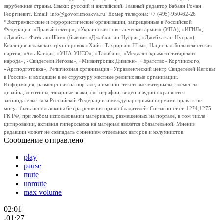
зарубежные страны. Языки: русский и английский. Главный редактор Бабаян Роман
Георгиевич. Email: info@govoritmoskva.ru. Номер телефона: +7 (495) 950-62-26
*Экстремистские и террористические организации, запрещенные в Российской
Федерации: «Правый сектор», «Украинская повстанческая армия» (УПА), «ИГИЛ»,
«Джабхат Фатх аш-Шам» (бывшая «Джабхат ан-Нусра», «Джебхат ан-Нусра»),
Коалиция исламских группировок «Хайят Тахрир аш-Шам», Национал-Большевистская
партия, «Аль-Каида», «УНА-УНСО», «Талибан», «Меджлис крымско-татарского
народа», «Свидетели Иеговы», «Мизантропик Дивижн», «Братство» Корчинского,
«Артподготовка», Религиозная организация «Управленческий центр Свидетелей Иеговы
в России» и входящие в ее структуру местные религиозные организации.
Информация, размещенная на портале, а именно: текстовые материалы, элементы
дизайна, логотипы, товарные знаки, фотографии, видео и аудио охраняются
законодательством Российской Федерации и международными нормами права и не
могут быть использованы без разрешения правообладателей. Согласно ст.ст. 1274,1275
ГК РФ, при любом использовании материалов, размещенных на портале, в том числе
цитировании, активная гиперссылка на материал является обязательной. Мнение
редакции может не совпадать с мнением отдельных авторов и колумнистов.
Сообщение отправлено
play
pause
mute
unmute
max volume
02:01
-01:27