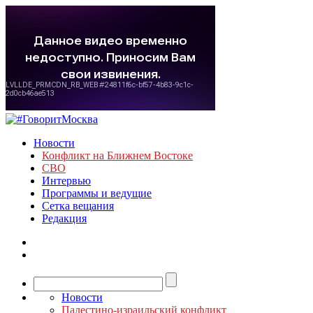
Новости
Конфликт на Ближнем Востоке
СВО
Интервью
Программы и ведущие
Сетка вещания
Редакция
Новости
Палестино-израильский конфликт