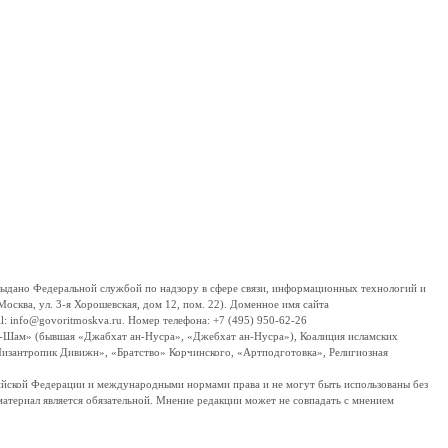
дано Федеральной службой по надзору в сфере связи, информационных технологий и
сква, ул. 3-я Хорошевская, дом 12, пом. 22). Доменное имя сайта
 info@govoritmoskva.ru. Номер телефона: +7 (495) 950-62-26
ш-Шам» (бывшая «Джабхат ан-Нусра», «Джебхат ан-Нусра»), Коалиция исламских
изантропик Дивижн», «Братство» Корчинского, «Артподготовка», Религиозная
ссийской Федерации и международными нормами права и не могут быть использованы без
материал является обязательной. Мнение редакции может не совпадать с мнением