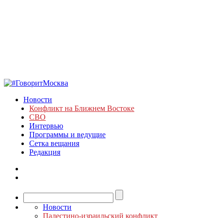
Новости
Конфликт на Ближнем Востоке
СВО
Интервью
Программы и ведущие
Сетка вещания
Редакция
Новости
Палестино-израильский конфликт