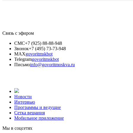
Связь с эфиром
СМС
+7 (925) 88-88-948
Звонок
+7 (495) 73-73-948
MAX
govoritmskbot
Telegram
govoritmskbot
Письмо
info@govoritmoskva.ru
Новости
Интервью
Программы и ведущие
Сетка вещания
Мобильное приложение
Мы в соцсетях