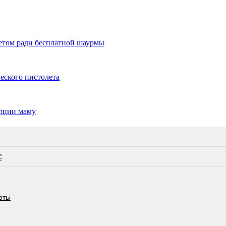
етом ради бесплатной шаурмы
еского пистолета
урции маму
С
оты