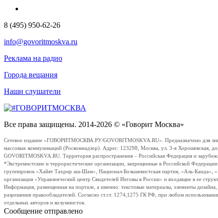
8 (495) 950-62-26
info@govoritmoskva.ru
Реклама на радио
Города вещания
Наши слушатели
Все права защищены. 2014-2026 © «Говорит Москва»
Сетевое издание «ГОВОРИТМОСКВА.РУ/GOVORITMOSKVA.RU». Предназначено для лиц стар
массовых коммуникаций (Роскомнадзор). Адрес: 123298, Москва, ул. 3-я Хорошевская, д
GOVORITMOSKVA.RU. Территория распространения – Российская Федерация и зарубежные с
*Экстремистские и террористические организации, запрещенные в Российской Федераци
группировок «Хайят Тахрир аш-Шам», Национал-Большевистская партия, «Аль-Каида», 
организация «Управленческий центр Свидетелей Иеговы в России» и входящие в ее струк
Информация, размещенная на портале, а именно: текстовые материалы, элементы дизайна
разрешения правообладателей. Согласно ст.ст. 1274,1275 ГК РФ, при любом использовани
отдельных авторов и колумнистов.
Сообщение отправлено