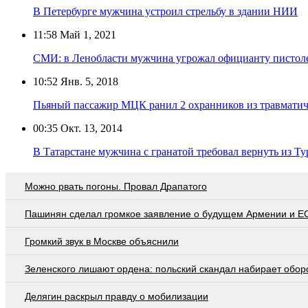
В Петербурге мужчина устроил стрельбу в здании НИИ
11:58
Май 1, 2021
СМИ: в Ленобласти мужчина угрожал официанту пистол
10:52
Янв. 5, 2018
Пьяный пассажир МЦК ранил 2 охранников из травматич
00:35
Окт. 13, 2014
В Татарстане мужчина с гранатой требовал вернуть из Т
Можно рвать погоны. Провал Драпатого
Пашинян сделал громкое заявление о будущем Армении и Е
Громкий звук в Москве объяснили
Зеленского лишают ордена: польский скандал набирает обор
Делягин раскрыл правду о мобилизации