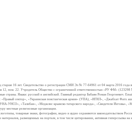
ше 16 лет. Свидетельство о регистрации СМИ Эл № 77-64961 от 04 марта 2016 года вы
ом 12, пом. 22. Учредитель Общество с ограниченной ответственностью «РУ ФМ» (123298 Мо
траны. Языки: русский и английский. Главный редактор Бабаян Роман Георгиевич. Email:
и: «Правый сектор», «Украинская повстанческая армия» (УПА), «ИГИЛ», «Джабхат Фатх а
«УНА-УНСО», «Талибан», «Меджлис крымско-татарского народа», «Свидетели Иеговы», «М
туру местные религиозные организации.
, логотипы, товарные знаки, фотографии, видео и аудио охраняются законодательством Ро
и материалов, размещенных на портале, в том числе цитировании, активная гиперссылка на 