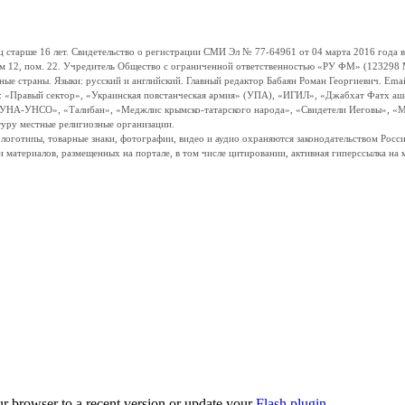
ше 16 лет. Свидетельство о регистрации СМИ Эл № 77-64961 от 04 марта 2016 года вы
ом 12, пом. 22. Учредитель Общество с ограниченной ответственностью «РУ ФМ» (123298 Мо
траны. Языки: русский и английский. Главный редактор Бабаян Роман Георгиевич. Email:
и: «Правый сектор», «Украинская повстанческая армия» (УПА), «ИГИЛ», «Джабхат Фатх а
«УНА-УНСО», «Талибан», «Меджлис крымско-татарского народа», «Свидетели Иеговы», «М
туру местные религиозные организации.
, логотипы, товарные знаки, фотографии, видео и аудио охраняются законодательством Ро
и материалов, размещенных на портале, в том числе цитировании, активная гиперссылка на 
ur browser to a recent version or update your
Flash plugin
.