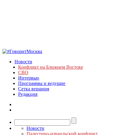
Новости
Конфликт на Ближнем Востоке
СВО
Интервью
Программы и ведущие
Сетка вещания
Редакция
Новости
Палестино-израильский конфликт