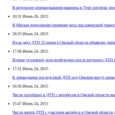
В результате опрокидывания машины в Туве погибли деся
10:31
Июнь 26, 2015
В Москве внепланово проверят весь пассажирский транс
18:33
Июнь 24, 2015
Из-за двух ДТП 25 июня в Омской области объявлен днём
17:56
Июнь 24, 2015
Второе уголовное дело возбуждено после крупного ДТП 
17:31
Июнь 24, 2015
К ликвидации последствий ДТП под Омском могут прив
16:56
Июнь 24, 2015
Число погибших в ДТП с автобусом в Омской области вы
15:47
Июнь 24, 2015
Число жертв ДТП с участием автобуса в Омской области 