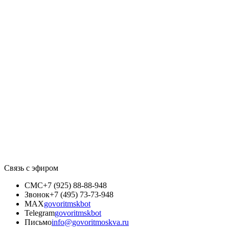
Связь с эфиром
СМС
+7 (925) 88-88-948
Звонок
+7 (495) 73-73-948
MAX
govoritmskbot
Telegram
govoritmskbot
Письмо
info@govoritmoskva.ru