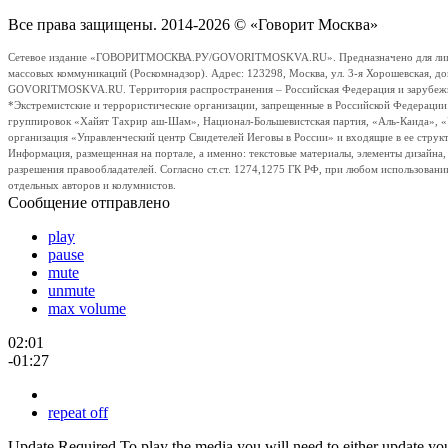
Все права защищены. 2014-2026 © «Говорит Москва»
Сетевое издание «ГОВОРИТМОСКВА.РУ/GOVORITMOSKVA.RU». Предназначено для лиц стар
массовых коммуникаций (Роскомнадзор). Адрес: 123298, Москва, ул. 3-я Хорошевская, д
GOVORITMOSKVA.RU. Территория распространения – Российская Федерация и зарубежные с
*Экстремистские и террористические организации, запрещенные в Российской Федераци
группировок «Хайят Тахрир аш-Шам», Национал-Большевистская партия, «Аль-Каида», 
организация «Управленческий центр Свидетелей Иеговы в России» и входящие в ее струк
Информация, размещенная на портале, а именно: текстовые материалы, элементы дизайна
разрешения правообладателей. Согласно ст.ст. 1274,1275 ГК РФ, при любом использовани
отдельных авторов и колумнистов.
Сообщение отправлено
play
pause
mute
unmute
max volume
02:01
-01:27
repeat off
Update Required
To play the media you will need to either update yo