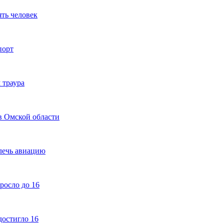
ть человек
порт
 траура
в Омской области
лечь авиацию
росло до 16
достигло 16