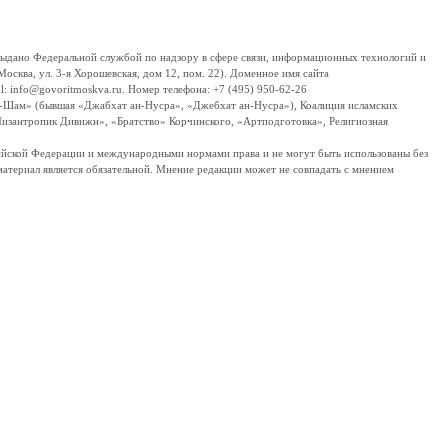
дано Федеральной службой по надзору в сфере связи, информационных технологий и
сква, ул. 3-я Хорошевская, дом 12, пом. 22). Доменное имя сайта
 info@govoritmoskva.ru. Номер телефона: +7 (495) 950-62-26
ш-Шам» (бывшая «Джабхат ан-Нусра», «Джебхат ан-Нусра»), Коалиция исламских
изантропик Дивижн», «Братство» Корчинского, «Артподготовка», Религиозная
ссийской Федерации и международными нормами права и не могут быть использованы без
материал является обязательной. Мнение редакции может не совпадать с мнением