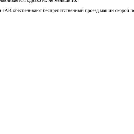
навливается, однако их не меньше 10.
ики ГАИ обеспечивают беспрепятственный проезд машин скорой 