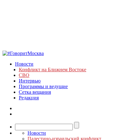
Новости
Конфликт на Ближнем Востоке
СВО
Интервью
Программы и ведущие
Сетка вещания
Редакция
Новости
Палестино-израильский конфликт