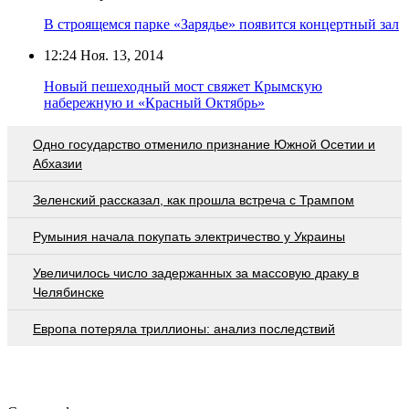
В строящемся парке «Зарядье» появится концертный зал
12:24
Ноя. 13, 2014
Новый пешеходный мост свяжет Крымскую
набережную и «Красный Октябрь»
Одно государство отменило признание Южной Осетии и
Абхазии
Зеленский рассказал, как прошла встреча с Трампом
Румыния начала покупать электричество у Украины
Увеличилось число задержанных за массовую драку в
Челябинске
Европа потеряла триллионы: анализ последствий