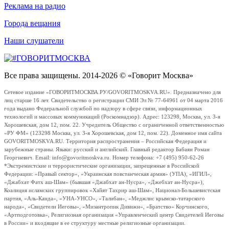
Реклама на радио
Города вещания
Наши слушатели
Все права защищены. 2014-2026 © «Говорит Москва»
Сетевое издание «ГОВОРИТМОСКВА.РУ/GOVORITMOSKVA.RU». Предназначено для
лиц старше 16 лет. Свидетельство о регистрации СМИ Эл № 77-64961 от 04 марта 2016
года выдано Федеральной службой по надзору в сфере связи, информационных
технологий и массовых коммуникаций (Роскомнадзор). Адрес: 123298, Москва, ул. 3-я
Хорошевская, дом 12, пом. 22. Учредитель Общество с ограниченной ответственностью
«РУ ФМ» (123298 Москва, ул. 3-я Хорошевская, дом 12, пом. 22). Доменное имя сайта
GOVORITMOSKVA.RU. Территория распространения – Российская Федерация и
зарубежные страны. Языки: русский и английский. Главный редактор Бабаян Роман
Георгиевич. Email: info@govoritmoskva.ru. Номер телефона: +7 (495) 950-62-26
*Экстремистские и террористические организации, запрещенные в Российской
Федерации: «Правый сектор», «Украинская повстанческая армия» (УПА), «ИГИЛ»,
«Джабхат Фатх аш-Шам» (бывшая «Джабхат ан-Нусра», «Джебхат ан-Нусра»),
Коалиция исламских группировок «Хайят Тахрир аш-Шам», Национал-Большевистская
партия, «Аль-Каида», «УНА-УНСО», «Талибан», «Меджлис крымско-татарского
народа», «Свидетели Иеговы», «Мизантропик Дивижн», «Братство» Корчинского,
«Артподготовка», Религиозная организация «Управленческий центр Свидетелей Иеговы
в России» и входящие в ее структуру местные религиозные организации.