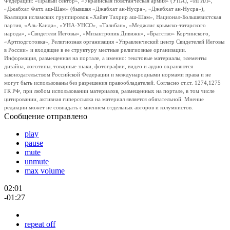
Федерации: «Правый сектор», «Украинская повстанческая армия» (УПА), «ИГИЛ»,
«Джабхат Фатх аш-Шам» (бывшая «Джабхат ан-Нусра», «Джебхат ан-Нусра»),
Коалиция исламских группировок «Хайят Тахрир аш-Шам», Национал-Большевистская
партия, «Аль-Каида», «УНА-УНСО», «Талибан», «Меджлис крымско-татарского
народа», «Свидетели Иеговы», «Мизантропик Дивижн», «Братство» Корчинского,
«Артподготовка», Религиозная организация «Управленческий центр Свидетелей Иеговы
в России» и входящие в ее структуру местные религиозные организации.
Информация, размещенная на портале, а именно: текстовые материалы, элементы
дизайна, логотипы, товарные знаки, фотографии, видео и аудио охраняются
законодательством Российской Федерации и международными нормами права и не
могут быть использованы без разрешения правообладателей. Согласно ст.ст. 1274,1275
ГК РФ, при любом использовании материалов, размещенных на портале, в том числе
цитировании, активная гиперссылка на материал является обязательной. Мнение
редакции может не совпадать с мнением отдельных авторов и колумнистов.
Сообщение отправлено
play
pause
mute
unmute
max volume
02:01
-01:27
repeat off