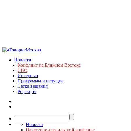
Новости
Конфликт на Ближнем Востоке
СВО
Интервью
Программы и ведущие
Сетка вещания
Редакция
Новости
Палестино-израильский конфликт