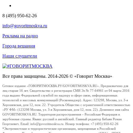
8 (495) 950-62-26
info@govoritmoskva.ru
Реклама на радио
Города вещания
Наши слушатели
Все права защищены. 2014-2026 © «Говорит Москва»
Сетевое издание «ГОВОРИТМОСКВА.РУ/GOVORITMOSKVA.RU». Предназначено для
лиц старше 16 лет. Свидетельство о регистрации СМИ Эл № 77-64961 от 04 марта 2016
года выдано Федеральной службой по надзору в сфере связи, информационных
технологий и массовых коммуникаций (Роскомнадзор). Адрес: 123298, Москва, ул. 3-я
Хорошевская, дом 12, пом. 22. Учредитель Общество с ограниченной ответственностью
«РУ ФМ» (123298 Москва, ул. 3-я Хорошевская, дом 12, пом. 22). Доменное имя сайта
GOVORITMOSKVA.RU. Территория распространения – Российская Федерация и
зарубежные страны. Языки: русский и английский. Главный редактор Бабаян Роман
Георгиевич. Email: info@govoritmoskva.ru. Номер телефона: +7 (495) 950-62-26
*Экстремистские и террористические организации, запрещенные в Российской