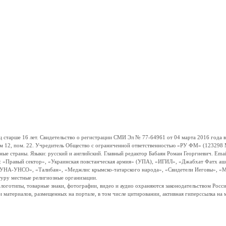
ше 16 лет. Свидетельство о регистрации СМИ Эл № 77-64961 от 04 марта 2016 года вы
ом 12, пом. 22. Учредитель Общество с ограниченной ответственностью «РУ ФМ» (123298 Мо
траны. Языки: русский и английский. Главный редактор Бабаян Роман Георгиевич. Email:
и: «Правый сектор», «Украинская повстанческая армия» (УПА), «ИГИЛ», «Джабхат Фатх а
«УНА-УНСО», «Талибан», «Меджлис крымско-татарского народа», «Свидетели Иеговы», «М
туру местные религиозные организации.
, логотипы, товарные знаки, фотографии, видео и аудио охраняются законодательством Ро
и материалов, размещенных на портале, в том числе цитировании, активная гиперссылка на 