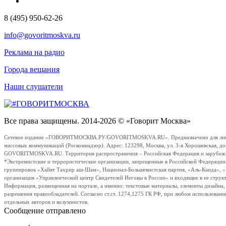
8 (495) 950-62-26
info@govoritmoskva.ru
Реклама на радио
Города вещания
Наши слушатели
Все права защищены. 2014-2026 © «Говорит Москва»
Сетевое издание «ГОВОРИТМОСКВА.РУ/GOVORITMOSKVA.RU». Предназначено для лиц стар
массовых коммуникаций (Роскомнадзор). Адрес: 123298, Москва, ул. 3-я Хорошевская, д
GOVORITMOSKVA.RU. Территория распространения – Российская Федерация и зарубежные с
*Экстремистские и террористические организации, запрещенные в Российской Федераци
группировок «Хайят Тахрир аш-Шам», Национал-Большевистская партия, «Аль-Каида», 
организация «Управленческий центр Свидетелей Иеговы в России» и входящие в ее струк
Информация, размещенная на портале, а именно: текстовые материалы, элементы дизайна
разрешения правообладателей. Согласно ст.ст. 1274,1275 ГК РФ, при любом использовани
отдельных авторов и колумнистов.
Сообщение отправлено