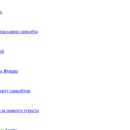
ю
пассажир самолёта
ей
ы Жукова
орту самолётов
за пьяного туриста