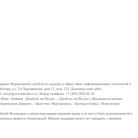
дано Федеральной службой по надзору в сфере связи, информационных технологий и
сква, ул. 3-я Хорошевская, дом 12, пом. 22). Доменное имя сайта
 info@govoritmoskva.ru. Номер телефона: +7 (495) 950-62-26
ш-Шам» (бывшая «Джабхат ан-Нусра», «Джебхат ан-Нусра»), Коалиция исламских
изантропик Дивижн», «Братство» Корчинского, «Артподготовка», Религиозная
ссийской Федерации и международными нормами права и не могут быть использованы без
материал является обязательной. Мнение редакции может не совпадать с мнением