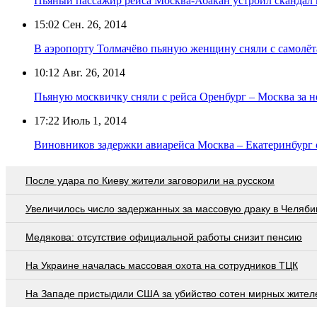
Пьяный пассажир рейса Москва-Абакан устроил скандал 
15:02
Сен. 26, 2014
В аэропорту Толмачёво пьяную женщину сняли с самолёт
10:12
Авг. 26, 2014
Пьяную москвичку сняли с рейса Оренбург – Москва за 
17:22
Июль 1, 2014
Виновников задержки авиарейса Москва – Екатеринбург 
После удара по Киеву жители заговорили на русском
Увеличилось число задержанных за массовую драку в Челяби
Медякова: отсутствие официальной работы снизит пенсию
На Украине началась массовая охота на сотрудников ТЦК
На Западе пристыдили США за убийство сотен мирных жител