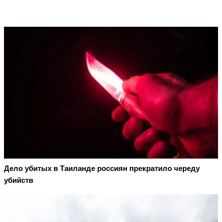
Дело убитых в Таиланде россиян прекратило череду
убийств