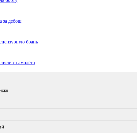
на борту
а за дебош
нецензурную брань
сняли с самолёта
нске
ей